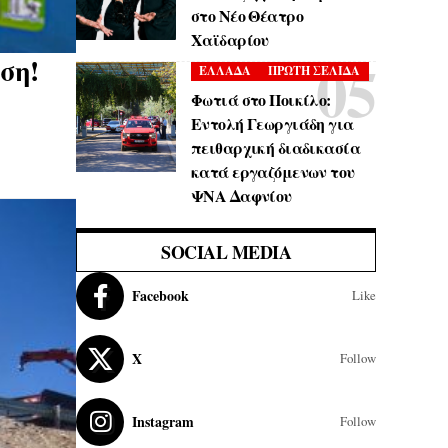
στο Νέο Θέατρο
Χαϊδαρίου
ση!
ΕΛΛΑΔΑ
ΠΡΩΤΗ ΣΕΛΙΔΑ
Φωτιά στο Ποικίλο:
Εντολή Γεωργιάδη για
πειθαρχική διαδικασία
κατά εργαζόμενων του
ΨΝΑ Δαφνίου
SOCIAL MEDIA
Facebook
Like
X
Follow
Instagram
Follow