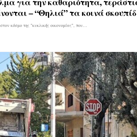
λμα για την καθαριότητα, τεράστι
ίνονται – “Θηλιά” τα κοινά σκουπί
στον κόσμο της "κυκλικής οικονομίας", που…