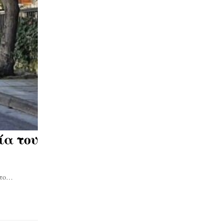
ία του
 το…