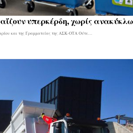
αΐζουν υπερκέρδη, χωρίς ανακύκλω
δαρίου και της Γραμματείας της ΑΣΚ-ΟΤΑ Ούτε…