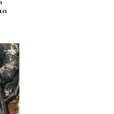
ο
δια