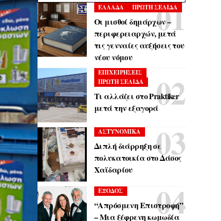
ΕΛΛΑΔΑ
ΠΡΩΤΗ ΣΕΛΙΔΑ
Οι μισθοί δημάρχων –
περιφερειαρχών, μετά
τις γενναίες αυξήσεις του
νέου νόμου
ΕΠΙΧΕΙΡΗΣΕΙΣ
ΠΡΩΤΗ ΣΕΛΙΔΑ
Τι αλλάζει στο Praktiker
μετά την εξαγορά
ΑΣΤΥΝΟΜΙΚΑ
Διπλή διάρρηξη σε
πολυκατοικία στο Δάσος
Χαϊδαρίου
ΕΞΟΔΟΣ
“Απρόσμενη Επιστροφή”
– Μια ξέφρενη κωμωδία