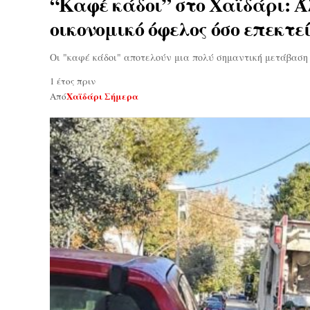
“Καφέ κάδοι” στο Χαϊδάρι: Ά
οικονομικό όφελος όσο επεκτε
Οι "καφέ κάδοι" αποτελούν μια πολύ σημαντική μετάβαση 
1 έτος πριν
Χαϊδάρι Σήμερα
Από