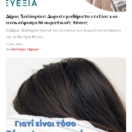
Δήμος Χαϊδαρίου: Δωρεάν μαθήματα ευεξίας και
ανακούφιση από σωματικούς πόνους
Ο Δήμος Χαϊδαρίου ξεκινά τον 2ο κύκλο των δωρεάν συναντήσεων
για τα Κέντρα Φιλίας…
1 έτος πριν
Από
Χαϊδάρι Σήμερα