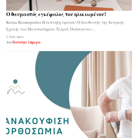
Ο θαυμαστός εγκέφαλος του ηλικιωμένου!
Kostas Kosmopoulos Η έκπληξη έφτασε! Ο διευθυντής της Ιατρικής
Σχολής του Πανεπιστημίου Τζορτζ Ουάσιγκτον…
1 έτος πριν
Από
Χαϊδάρι Σήμερα