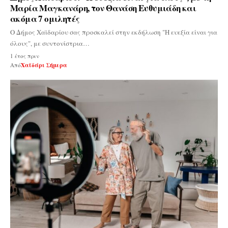
Μαρία Μαγκανάρη, τον Θανάση Ευθυμιάδη και
ακόμα 7 ομιλητές
Ο Δήμος Χαϊδαρίου σας προσκαλεί στην εκδήλωση "Η ευεξία είναι για
όλους", με συντονίστρια…
1 έτος πριν
Από
Χαϊδάρι Σήμερα