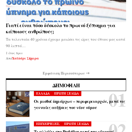
Γιατί είναι τόσο δύσκολο το πρωινό ξύπνημα για
κάποιους ανθρώπους;
Τα τελευταία 40 χρόνια έχουμε μειώσει τις ώρες του ύπνου μας κατά
90 λεπτά…
1 έτος πριν
Από
Χαϊδάρι Σήμερα
Εμφάνιση Περισσότερων
ΔΗΜΟΦΙΛΉ
ΕΛΛΑΔΑ
ΠΡΩΤΗ ΣΕΛΙΔΑ
Οι μισθοί δημάρχων – περιφερειαρχών, μετά τις
γενναίες αυξήσεις του νέου νόμου
ΕΠΙΧΕΙΡΗΣΕΙΣ
ΠΡΩΤΗ ΣΕΛΙΔΑ
Τι αλλάζει στο Praktiker μετά την εξαγορά