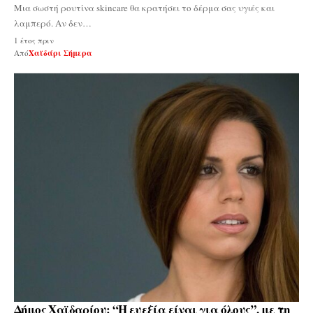
Μια σωστή ρουτίνα skincare θα κρατήσει το δέρμα σας υγιές και
λαμπερό. Αν δεν…
1 έτος πριν
Από
Χαϊδάρι Σήμερα
Δήμος Χαϊδαρίου: “Η ευεξία είναι για όλους”, με τη