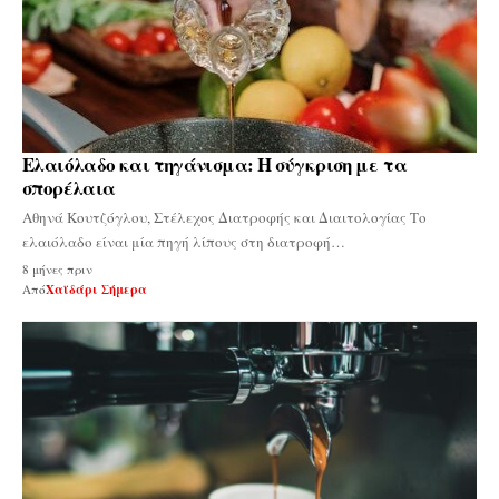
Ελαιόλαδο και τηγάνισμα: Η σύγκριση με τα
σπορέλαια
Αθηνά Κουτζόγλου, Στέλεχος Διατροφής και Διαιτολογίας Το
ελαιόλαδο είναι μία πηγή λίπους στη διατροφή…
8 μήνες πριν
Από
Χαϊδάρι Σήμερα