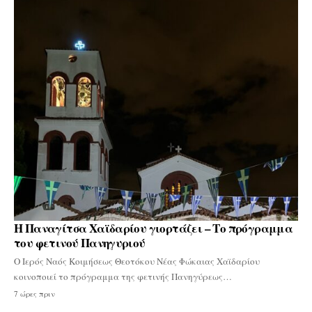
Η Παναγίτσα Χαϊδαρίου γιορτάζει – Το πρόγραμμα
του φετινού Πανηγυριού
Ο Ιερός Ναός Κοιμήσεως Θεοτόκου Νέας Φώκαιας Χαϊδαρίου
κοινοποιεί το πρόγραμμα της φετινής Πανηγύρεως…
7 ώρες πριν