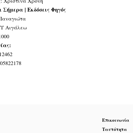
ς: Χριστίνα Χρόνη
 Σήμερα | Εκδόσεις Φηγός
Παναγιώτα
ΟΥ Αιγάλεω
1000
ίας:
12462
105822178
Επικοινωνία
Ταυτότητα