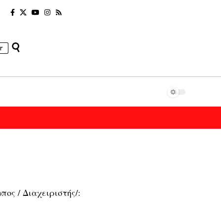
r
ος / Διαχειριστής/: