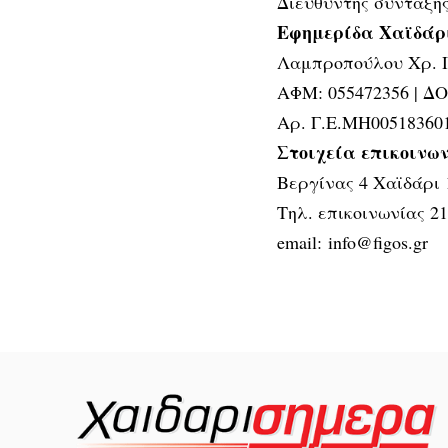
Διευθυντής σύνταξη
Εφημερίδα Χαϊδάρι
Λαμπροπούλου Χρ. 
ΑΦΜ: 055472356 | Δ
Αρ. Γ.Ε.ΜΗ00518360
Στοιχεία επικοινων
Βεργίνας 4 Χαϊδάρι 
Τηλ. επικοινωνίας 2
email:
info@figos.gr