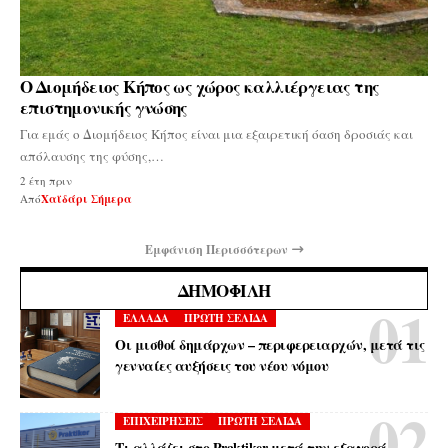
Ο Διομήδειος Κήπος ως χώρος καλλιέργειας της
επιστημονικής γνώσης
Για εμάς ο Διομήδειος Κήπος είναι μια εξαιρετική όαση δροσιάς και
απόλαυσης της φύσης,…
2 έτη πριν
Από
Χαϊδάρι Σήμερα
Εμφάνιση Περισσότερων
ΔΗΜΟΦΙΛΉ
ΕΛΛΑΔΑ
ΠΡΩΤΗ ΣΕΛΙΔΑ
Οι μισθοί δημάρχων – περιφερειαρχών, μετά τις
γενναίες αυξήσεις του νέου νόμου
ΕΠΙΧΕΙΡΗΣΕΙΣ
ΠΡΩΤΗ ΣΕΛΙΔΑ
Τι αλλάζει στο Praktiker μετά την εξαγορά