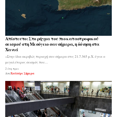
Απίστευτο: Στο ρήγμα του πιο καταστροφικού
σεισμού στη Μεσόγειο σαν σήμερα, η δόνηση στα
Χανιά
«Στην ίδια ακριβώς περιοχή σαν σήμερα στις 21.7.365 μ.Χ. έγινε ο
μεγαλύτερος σεισμός που…
2 έτη πριν
Από
Χαϊδάρι Σήμερα