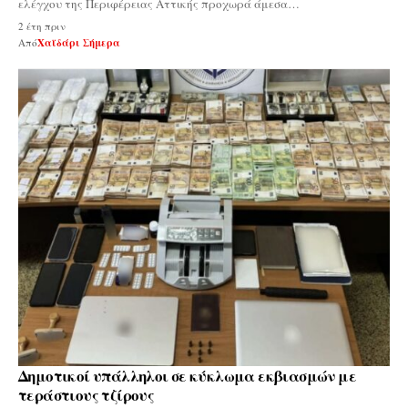
ελέγχου της Περιφέρειας Αττικής προχωρά άμεσα…
2 έτη πριν
Από
Χαϊδάρι Σήμερα
Δημοτικοί υπάλληλοι σε κύκλωμα εκβιασμών με
τεράστιους τζίρους