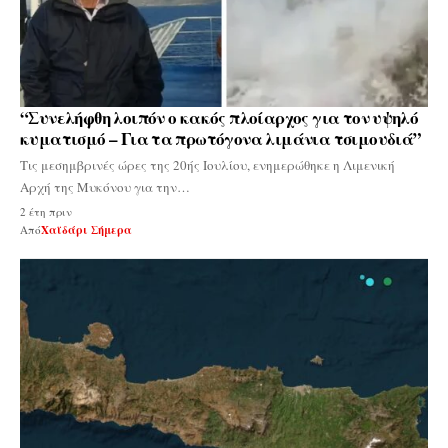
“Συνελήφθη λοιπόν ο κακός πλοίαρχος για τον υψηλό
κυματισμό – Για τα πρωτόγονα λιμάνια τσιμουδιά”
Τις μεσημβρινές ώρες της 20ής Ιουλίου, ενημερώθηκε η Λιμενική
Αρχή της Μυκόνου για την…
2 έτη πριν
Από
Χαϊδάρι Σήμερα