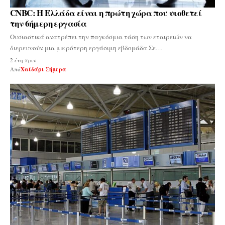
CNBC: Η Ελλάδα είναι η πρώτη χώρα που υιοθετεί
την 6ήμερη εργασία
Ουσιαστικά ανατρέπει την παγκόσμια τάση των εταιρειών να
διερευνούν μια μικρότερη εργάσιμη εβδομάδα Σε…
2 έτη πριν
Από
Χαϊδάρι Σήμερα