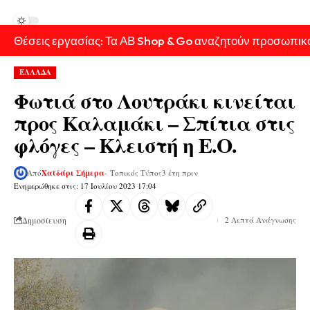
Θέσεις εργασίας: Τα ΑΒ Shop & Go αναζητούν προσωπικ
ΕΛΛΑΔΑ
Φωτιά στο Λουτράκι κινείται
προς Καλαμάκι – Σπίτια στις
φλόγες – Κλειστή η Ε.Ο.
Από
Χαϊδάρι Σήμερα
- Τοπικός Τύπος
3 έτη πριν
Ενημερώθηκε στις: 17 Ιουλίου 2023 17:04
Δημοσίευση
2 Λεπτά Ανάγνωσης