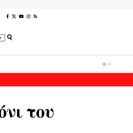
r
όνι του