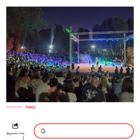
N4022
Προσθέστε το XaidariSimera.gr στην
Δημοσίευση
Google