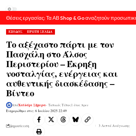
Θέσεις εργασίας: Τα ΑΒ Shop & Go αναζητούν προσωπικ
ΕΞΟΔΟΣ
ΠΡΩΤΗ ΣΕΛΙΔΑ
Το αξέχαστο πάρτι με τον
Πασχάλη στο Άλσος
Περιστερίου – Έκρηξη
νοσταλγίας, ενέργειας και
αυθεντικής διασκέδασης –
Βίντεο
Από
Χαϊδάρι Σήμερα
- Τοπικός Τύπος
1 έτος πριν
Ενημερώθηκε στις: 6 Ιουλίου 2025 22:49
Δημοσίευση
3 Λεπτά Ανάγνωσης