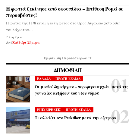
Η φωτιά ξεκίνησε από σκουπίδια – Επίθεση Ρομά σε
πυροσβέστες!
Η φωτιά της 11/8 είναι η έκτη φέτος στο Όρος Αιγάλεω (από όσες
τουλάχιστον…
2 έτη πριν
Από
Χαϊδάρι Σήμερα
Εμφάνιση Περισσότερων
ΔΗΜΟΦΙΛΉ
ΕΛΛΑΔΑ
ΠΡΩΤΗ ΣΕΛΙΔΑ
Οι μισθοί δημάρχων – περιφερειαρχών, μετά τις
γενναίες αυξήσεις του νέου νόμου
ΕΠΙΧΕΙΡΗΣΕΙΣ
ΠΡΩΤΗ ΣΕΛΙΔΑ
Τι αλλάζει στο Praktiker μετά την εξαγορά