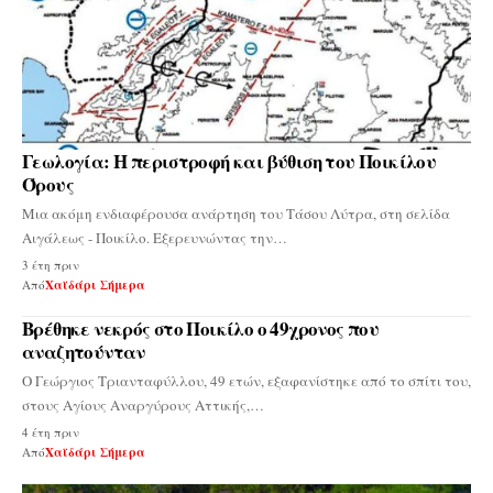
Γεωλογία: Η περιστροφή και βύθιση του Ποικίλου
Όρους
Μια ακόμη ενδιαφέρουσα ανάρτηση του Τάσου Λύτρα, στη σελίδα
Αιγάλεως - Ποικίλο. Εξερευνώντας την…
3 έτη πριν
Από
Χαϊδάρι Σήμερα
Βρέθηκε νεκρός στο Ποικίλο ο 49χρονος που
αναζητούνταν
Ο Γεώργιος Τριανταφύλλου, 49 ετών, εξαφανίστηκε από το σπίτι του,
στους Αγίους Αναργύρους Αττικής,…
4 έτη πριν
Από
Χαϊδάρι Σήμερα