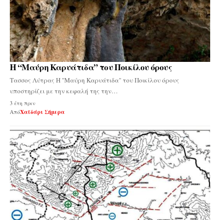
Η “Μαύρη Καρυάτιδα” του Ποικίλου όρους
Τασσος Λύτρας‎ Η "Μαύρη Καρυάτιδα" του Ποικίλου όρους
υποστηρίζει με την κεφαλή της την…
3 έτη πριν
Από
Χαϊδάρι Σήμερα