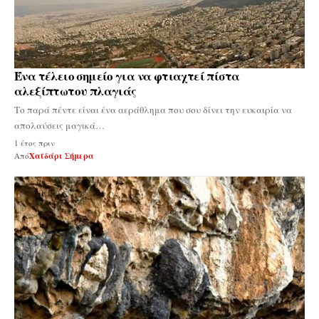
Ένα τέλειο σημείο για να φτιαχτεί πίστα
αλεξίπτωτου πλαγιάς
Το παρά πέντε είναι ένα αεράθλημα που σου δίνει την ευκαιρία να
απολαύσεις μαγικά…
1 έτος πριν
Από
Χαϊδάρι Σήμερα