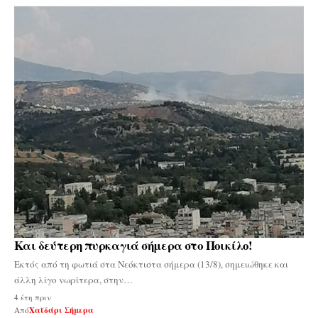
Και δεύτερη πυρκαγιά σήμερα στο Ποικίλο!
Εκτός από τη φωτιά στα Νεόκτιστα σήμερα (13/8), σημειώθηκε και
άλλη λίγο νωρίτερα, στην…
4 έτη πριν
Από
Χαϊδάρι Σήμερα