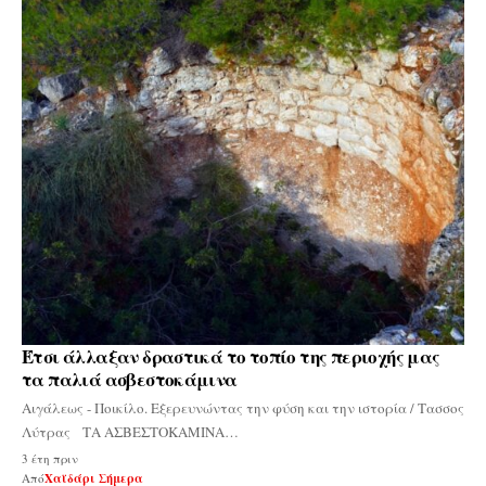
Έτσι άλλαξαν δραστικά το τοπίο της περιοχής μας
τα παλιά ασβεστοκάμινα
Αιγάλεως - Ποικίλο. Εξερευνώντας την φύση και την ιστορία / Τασσος
Λύτρας ΤΑ ΑΣΒΕΣΤΟΚΑΜΙΝΑ…
3 έτη πριν
Από
Χαϊδάρι Σήμερα