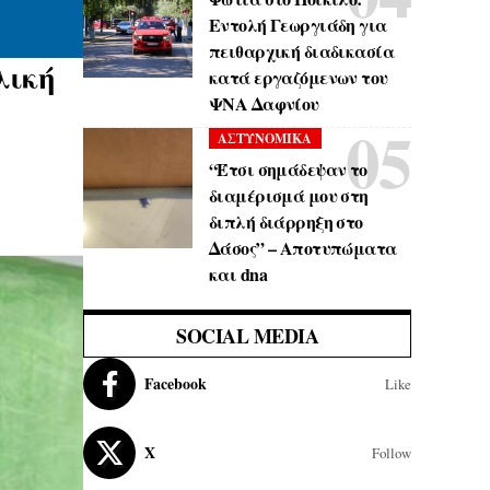
Εντολή Γεωργιάδη για
πειθαρχική διαδικασία
λική
κατά εργαζόμενων του
ΨΝΑ Δαφνίου
ΑΣΤΥΝΟΜΙΚΑ
“Έτσι σημάδεψαν το
διαμέρισμά μου στη
διπλή διάρρηξη στο
Δάσος” – Αποτυπώματα
και dna
SOCIAL MEDIA
Facebook
Like
X
Follow