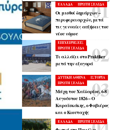
ΕΛΛΑΔΑ
ΠΡΩΤΗ ΣΕΛΙΔΑ
Οι μισθοί δημάρχων –
περιφερειαρχών, μετά
τις γενναίες αυξήσεις του
νέου νόμου
ΕΠΙΧΕΙΡΗΣΕΙΣ
ΠΡΩΤΗ ΣΕΛΙΔΑ
Τι αλλάζει στο Praktiker
μετά την εξαγορά
ΔΥΤΙΚΗ ΑΘΗΝΑ
ΙΣΤΟΡΙΑ
ΠΡΩΤΗ ΣΕΛΙΔΑ
Μάχη του Χαϊδαρίου, 6-8
Αυγούστου 1826 – Ο
Καραϊσκάκης, ο Φαβιέρος
και ο Κιουταχής
ΕΛΛΑΔΑ
ΠΡΩΤΗ ΣΕΛΙΔΑ
Φωτιά στο Ποικίλο: