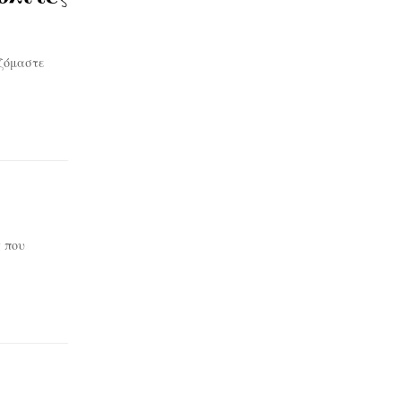
ζόμαστε
 που