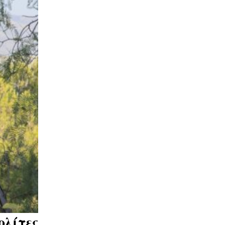
ολίτες