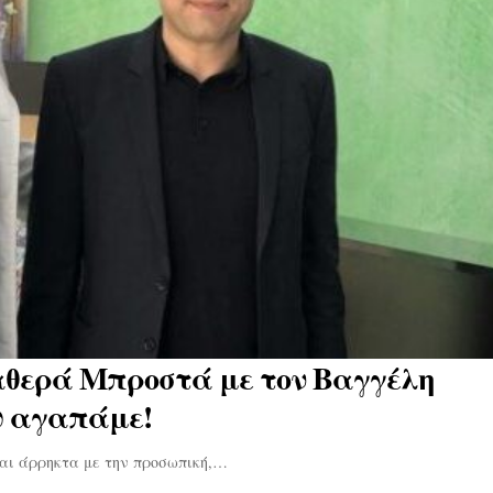
αθερά Μπροστά με τον Βαγγέλη
υ αγαπάμε!
ται άρρηκτα με την προσωπική,…