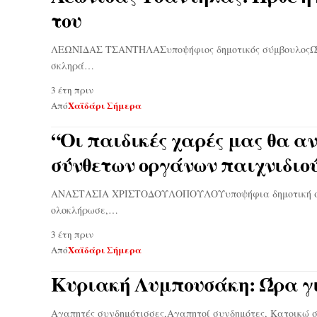
του
ΛΕΩΝΙΔΑΣ ΤΣΑΝΤΗΛΑΣυποψήφιος δημοτικός σύμβουλοςΏρα
σκληρά…
3 έτη πριν
Χαϊδάρι Σήμερα
Από
“Οι παιδικές χαρές μας θα α
σύνθετων οργάνων παιχνιδιο
ΑΝΑΣΤΑΣΙΑ ΧΡΙΣΤΟΔΟΥΛΟΠΟΥΛΟΥυποψήφια δημοτική σύμβο
ολοκλήρωσε,…
3 έτη πριν
Χαϊδάρι Σήμερα
Από
Κυριακή Λυμπουσάκη: Ώρα για
Αγαπητές συνδημότισσες,Αγαπητοί συνδημότες, Κατοικώ σ