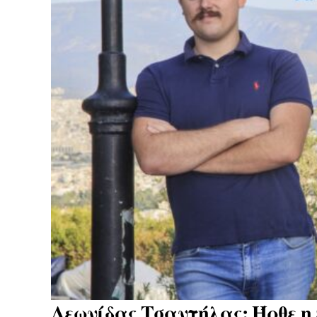
Λεωνίδας Τσαντήλας: Ήρθε η 