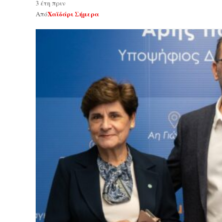
3 έτη πριν
Χαϊδάρι Σήμερα
Από