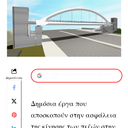
Προσθέστε το XaidariSimera.gr στην
Δημοσίευση
Google
Δημόσια έργα που
αποσκοπούν στην ασφάλεια
της κίνησης των πεζών στην