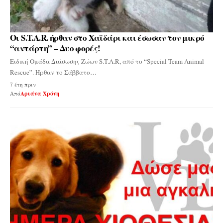
Οι S.T.A.R. ήρθαν στο Χαϊδάρι και έσωσαν τον μικρό
“αντάρτη” – Δυο φορές!
Ειδική Ομάδα Διάσωσης Ζώων S.T.A.R, από το “Special Team Animal
Rescue”. Ήρθαν το Σάββατο…
7 έτη πριν
Από
Αριάνα Χρόνη