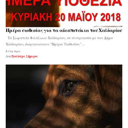
Ημέρα υιοθεσίας για τα αδεσποτάκια του Χαϊδαρίου
Το Σωματείο Φιλόζωων Χαϊδαρίου, σε συνεργασία με τον Δήμο
Χαϊδαρίου, διοργανώνουν "Ημέρα Υιοθεσίας"…
8 έτη πριν
Από
Χαϊδάρι Σήμερα