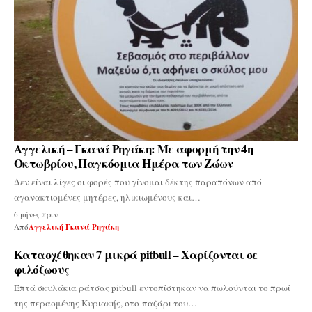
Αγγελική – Γκανά Ρηγάκη: Με αφορμή την 4η
Οκτωβρίου, Παγκόσμια Ημέρα των Ζώων
Δεν είναι λίγες οι φορές που γίνομαι δέκτης παραπόνων από
αγανακτισμένες μητέρες, ηλικιωμένους και…
6 μήνες πριν
Από
Αγγελική Γκανά Ρηγάκη
Κατασχέθηκαν 7 μικρά pitbull – Χαρίζονται σε
φιλόζωους
Επτά σκυλάκια ράτσας pitbull εντοπίστηκαν να πωλούνται το πρωί
της περασμένης Κυριακής, στο παζάρι του…