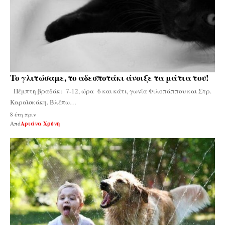
Το γλιτώσαμε, το αδεσποτάκι άνοιξε τα μάτια του!
Πέμπτη βραδάκι 7-12, ώρα 6 και κάτι, γωνία Φιλοπάππου και Στρ.
Καραϊσκάκη. Βλέπω…
8 έτη πριν
Από
Αριάνα Χρόνη