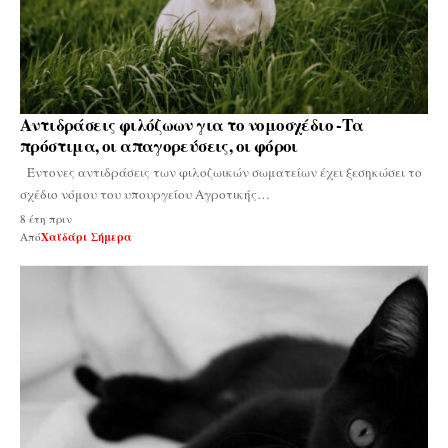
Αντιδράσεις φιλόζωων για το νομοσχέδιο -Τα
πρόστιμα, οι απαγορεύσεις, οι φόροι
Έντονες αντιδράσεις των φιλοζωικών σωματείων έχει ξεσηκώσει το
σχέδιο νόμου του υπουργείου Αγροτικής…
8 έτη πριν
Από
Χαϊδάρι Σήμερα