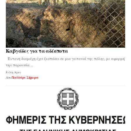
Καβγάδες για τα αδέσποτα
Έντονη διαμάχη έχει ξεσπάσει σε μια γειτονιά της πόλης, με αφορμή
την παρουσία…
8 έτη πριν
Από
Χαϊδάρι Σήμερα