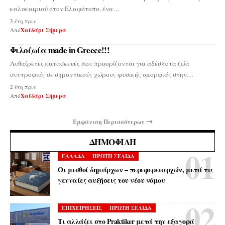
καλοκαιριού στον Ελαφότοπο, ένα…
3 έτη πριν
Από
Χαϊδάρι Σήμερα
Φιλοζωία made in Greece!!!
Αυθαίρετες κατασκευές που προορίζονται για αδέσποτα ζώα
συντροφιάς σε σημαντικούς χώρους φυσικής ομορφιάς στην…
2 έτη πριν
Από
Χαϊδάρι Σήμερα
Εμφάνιση Περισσότερων
ΔΗΜΟΦΙΛΉ
ΕΛΛΑΔΑ
ΠΡΩΤΗ ΣΕΛΙΔΑ
Οι μισθοί δημάρχων – περιφερειαρχών, μετά τις
γενναίες αυξήσεις του νέου νόμου
ΕΠΙΧΕΙΡΗΣΕΙΣ
ΠΡΩΤΗ ΣΕΛΙΔΑ
Τι αλλάζει στο Praktiker μετά την εξαγορά