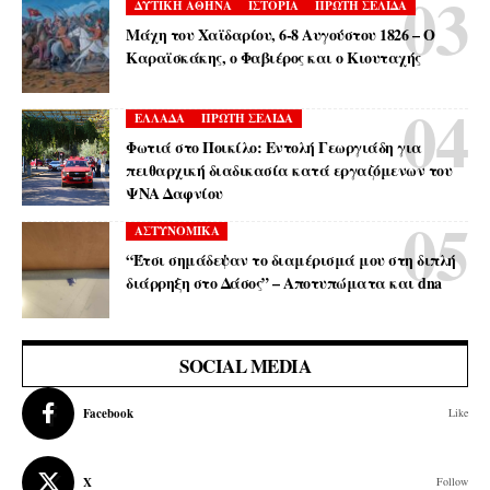
ΔΥΤΙΚΗ ΑΘΗΝΑ
ΙΣΤΟΡΙΑ
ΠΡΩΤΗ ΣΕΛΙΔΑ
Μάχη του Χαϊδαρίου, 6-8 Αυγούστου 1826 – Ο
Καραϊσκάκης, ο Φαβιέρος και ο Κιουταχής
ΕΛΛΑΔΑ
ΠΡΩΤΗ ΣΕΛΙΔΑ
Φωτιά στο Ποικίλο: Εντολή Γεωργιάδη για
πειθαρχική διαδικασία κατά εργαζόμενων του
ΨΝΑ Δαφνίου
ΑΣΤΥΝΟΜΙΚΑ
“Έτσι σημάδεψαν το διαμέρισμά μου στη διπλή
διάρρηξη στο Δάσος” – Αποτυπώματα και dna
SOCIAL MEDIA
Facebook
Like
X
Follow