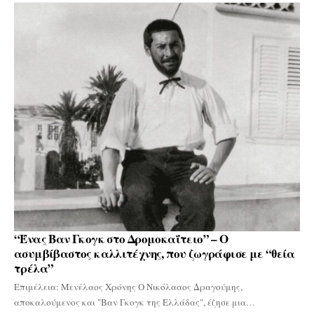
“Ένας Βαν Γκογκ στο Δρομοκαΐτειο” – Ο
ασυμβίβαστος καλλιτέχνης, που ζωγράφισε με “θεία
τρέλα”
Επιμέλεια: Μενέλαος Χρόνης Ο Νικόλααος Δραγούμης,
αποκαλούμενος και "Βαν Γκογκ της Ελλάδας", έζησε μια…