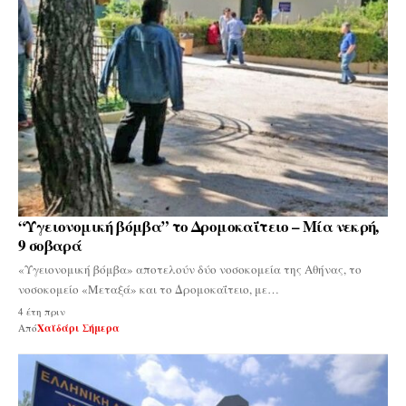
“Υγειονομική βόμβα” το Δρομοκαΐτειο – Μία νεκρή,
9 σοβαρά
«Υγειονομική βόμβα» αποτελούν δύο νοσοκομεία της Αθήνας, το
νοσοκομείο «Μεταξά» και το Δρομοκαΐτειο, με…
4 έτη πριν
Από
Χαϊδάρι Σήμερα