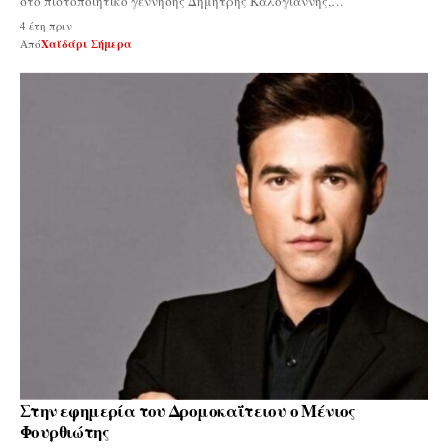
στο πιστοποιητικό γέννησης Δημήτρης Καλογιάννης,…
4 έτη πριν
Από
Χαϊδάρι Σήμερα
Στην εφημερία του Δρομοκαΐτειου ο Μένιος
Φουρθιώτης