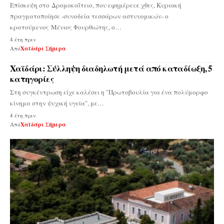
Επίσκεψη στο Δρομοκαΐτειο, που εφημέρευε χθες, Κυριακή
πραγματοποίησε -συνοδεία τεσσάρων αστυνομικών- ο
κρατούμενος Μένιος Φουρθιώτης, ο…
4 έτη πριν
Από
Χαϊδάρι Σήμερα
Χαϊδάρι: Σύλληψη διαδηλωτή μετά από καταδίωξη, 5
κατηγορίες
Στη συγκέντρωση είχε καλέσει η "Πρωτοβουλία για ένα πολύμορφο
κίνημα στην ψυχική υγεία", με…
4 έτη πριν
Από
Χαϊδάρι Σήμερα