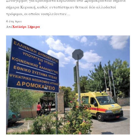
Συναγερμός για κρούσματα κορωνοϊού στο Δρομοκραΐτειο σήμανε
σήμερα Κυριακή, καθώς εντοπίστηκαν θετικοί δύο αλλοδαποί
τρόφιμοι, οι οποίοι νοσηλεύονταν…
4 έτη πριν
Από
Χαϊδάρι Σήμερα