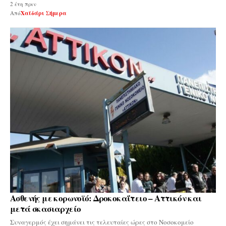
2 έτη πριν
Από
Χαϊδάρι Σήμερα
Ασθενής με κορωνοϊό: Δροκοκαΐτειο – Αττικόν και
μετά σκασιαρχείο
Συναγερμός έχει σημάνει τις τελευταίες ώρες στο Νοσοκομείο