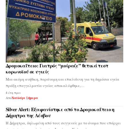
Δρομοκαΐτειο: Γιατρός “μοίραζε” θετικά τεστ
κορωνοϊού σε υγιείς
Μια ακόμη ανήθικη, παράνομη και επικίνδυνη για τη δημόσια υγεία
πράξη επαγγελματία υγείας αποκαλύφθηκε,…
4 έτη πριν
Από
Χαϊδάρι Σήμερα
Silver Alert: Εξαφανίστηκε από το Δρομοκαΐτειο η
Δήμητρα της Λέσβου
H Δήμητρα, δηλωμένη από τους συγγενείς με το όνομα που υπάρχει