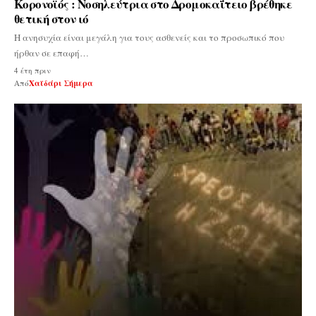
Κορονοϊός : Νοσηλεύτρια στο Δρομοκαΐτειο βρέθηκε
θετική στον ιό
Η ανησυχία είναι μεγάλη για τους ασθενείς και το προσωπικό που
ήρθαν σε επαφή…
4 έτη πριν
Από
Χαϊδάρι Σήμερα