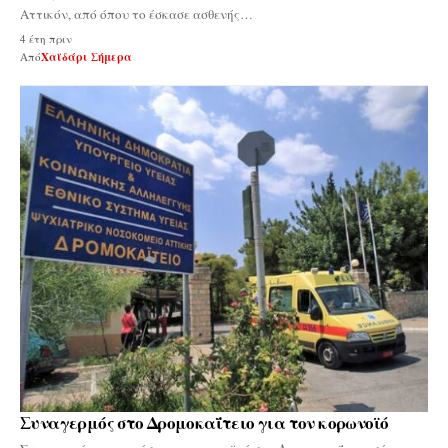
Αττικόν, από όπου το έσκασε ασθενής…
4 έτη πριν
Από
Χαϊδάρι Σήμερα
Συναγερμός στο Δρομοκαΐτειο για τον κορωνοϊό