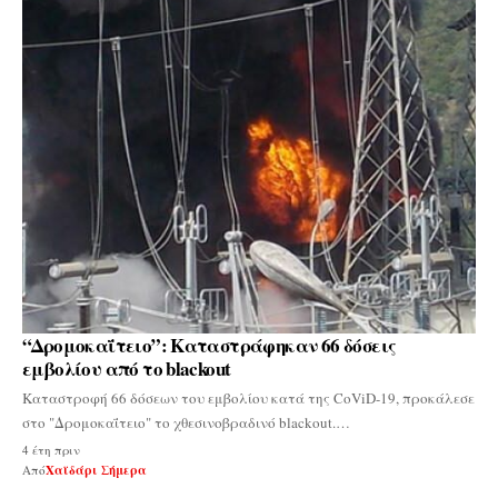
“Δρομοκαΐτειο”: Καταστράφηκαν 66 δόσεις
εμβολίου από το blackout
Καταστροφή 66 δόσεων του εμβολίου κατά της CoViD-19, προκάλεσε
στο "Δρομοκαΐτειο" το χθεσινοβραδινό blackout.…
4 έτη πριν
Από
Χαϊδάρι Σήμερα