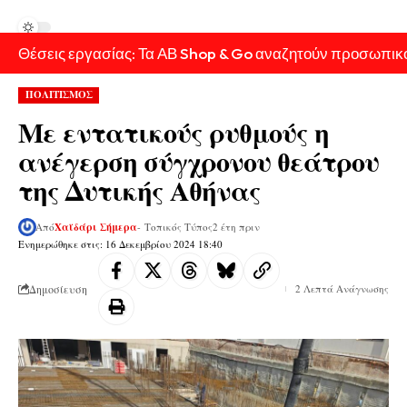
Θέσεις εργασίας: Τα ΑΒ Shop & Go αναζητούν προσωπικ
ΠΟΛΙΤΙΣΜΟΣ
Με εντατικούς ρυθμούς η
ανέγερση σύγχρονου θεάτρου
της Δυτικής Αθήνας
Από
Χαϊδάρι Σήμερα
- Τοπικός Τύπος
2 έτη πριν
Ενημερώθηκε στις: 16 Δεκεμβρίου 2024 18:40
Δημοσίευση
2 Λεπτά Ανάγνωσης