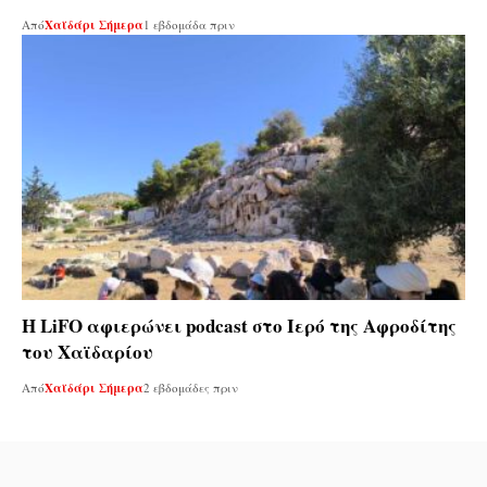
Από
Χαϊδάρι Σήμερα
1 εβδομάδα πριν
Η LiFO αφιερώνει podcast στο Ιερό της Αφροδίτης
του Χαϊδαρίου
Από
Χαϊδάρι Σήμερα
2 εβδομάδες πριν