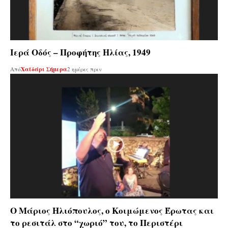
Ιερά Οδός – Προφήτης Ηλίας, 1949
Από
Χαϊδάρι Σήμερα
2 ημέρες πριν
Ο Μάριος Ηλιόπουλος, ο Κοιμώμενος Έρωτας και
το ρεσιτάλ στο “χωριό” του, το Περιστέρι