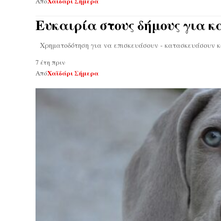
Χαϊδάρι Σήμερα
Από
Ευκαιρία στους δήμους για 
Χρηματοδότηση για να επισκευάσουν - κατασκευάσουν κ
7 έτη πριν
Χαϊδάρι Σήμερα
Από