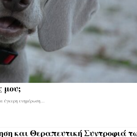
ς μου;
μια έγκυρη ενημέρωση…
ίκηση και Θεραπευτική Συντροφιά τ