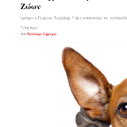
Ζώων
γράφει ο Γιώργος Τερζάκης * Δεν αποκτούμε τα κατοικίδ
7 έτη πριν
Χαϊδάρι Σήμερα
Από