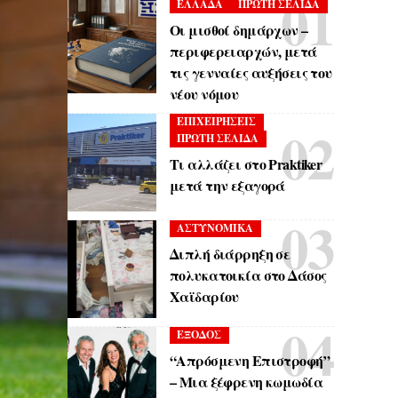
ΕΛΛΑΔΑ
ΠΡΩΤΗ ΣΕΛΙΔΑ
Οι μισθοί δημάρχων –
περιφερειαρχών, μετά
τις γενναίες αυξήσεις του
νέου νόμου
ΕΠΙΧΕΙΡΗΣΕΙΣ
ΠΡΩΤΗ ΣΕΛΙΔΑ
Τι αλλάζει στο Praktiker
μετά την εξαγορά
ΑΣΤΥΝΟΜΙΚΑ
Διπλή διάρρηξη σε
πολυκατοικία στο Δάσος
Χαϊδαρίου
ΕΞΟΔΟΣ
“Απρόσμενη Επιστροφή”
– Μια ξέφρενη κωμωδία