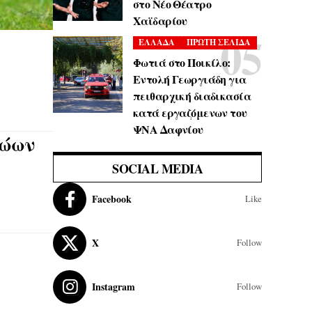
στο Νέο Θέατρο
Χαϊδαρίου
ΕΛΛΑΔΑ
ΠΡΩΤΗ ΣΕΛΙΔΑ
Φωτιά στο Ποικίλο:
Εντολή Γεωργιάδη για
πειθαρχική διαδικασία
κατά εργαζόμενων του
ΨΝΑ Δαφνίου
ζώων
SOCIAL MEDIA
Facebook
Like
X
Follow
Instagram
Follow