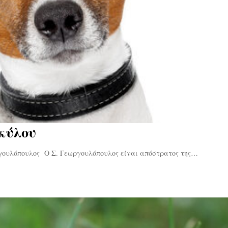
σκύλου
γουλόπουλος Ο Σ. Γεωργουλόπουλος είναι απόστρατος της…