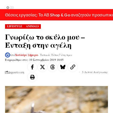
Θέσεις εργασίας: Τα ΑΒ Shop & Go αναζητούν προσωπικ
LIFESTYLE
ANIMALS
Γνωρίζω το σκύλο μου –
Ένταξη στην αγέλη
Από
Χαϊδάρι Σήμερα
- Τοπικός Τύπος
7 έτη πριν
Ενημερώθηκε στις: 10 Σεπτεμβρίου 2019 18:05
Δημοσίευση
3 Λεπτά Ανάγνωσης