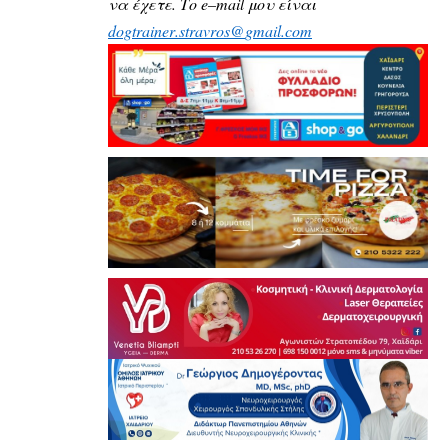
να έχετε.
Το
e
–
mail
μου είναι
dogtrainer
.
stravros
@
gmail
.
com