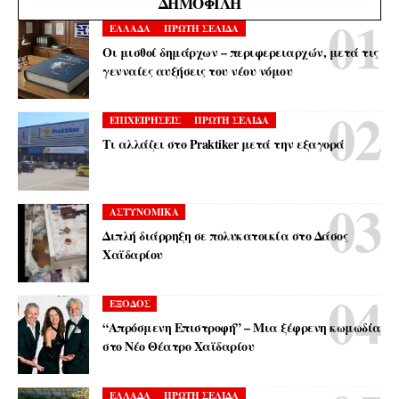
ΔΗΜΟΦΙΛΉ
ΕΛΛΑΔΑ
ΠΡΩΤΗ ΣΕΛΙΔΑ
Οι μισθοί δημάρχων – περιφερειαρχών, μετά τις
γενναίες αυξήσεις του νέου νόμου
ΕΠΙΧΕΙΡΗΣΕΙΣ
ΠΡΩΤΗ ΣΕΛΙΔΑ
Τι αλλάζει στο Praktiker μετά την εξαγορά
ΑΣΤΥΝΟΜΙΚΑ
Διπλή διάρρηξη σε πολυκατοικία στο Δάσος
Χαϊδαρίου
ΕΞΟΔΟΣ
“Απρόσμενη Επιστροφή” – Μια ξέφρενη κωμωδία
στο Νέο Θέατρο Χαϊδαρίου
ΕΛΛΑΔΑ
ΠΡΩΤΗ ΣΕΛΙΔΑ