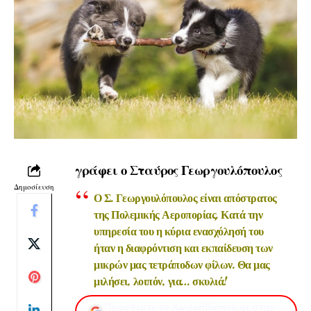
γράφει ο
Σταύρος Γεωργουλόπουλος
Δημοσίευση
Ο Σ. Γεωργουλόπουλος είναι απόστρατος
της Πολεμικής Αεροπορίας. Κατά την
υπηρεσία του η κύρια ενασχόλησή του
ήταν η διαφρόντιση και εκπαίδευση των
μικρών μας τετράποδων φίλων. Θα μας
μιλήσει, λοιπόν, για… σκυλιά!
Προσθέστε το XaidariSimera.gr στην