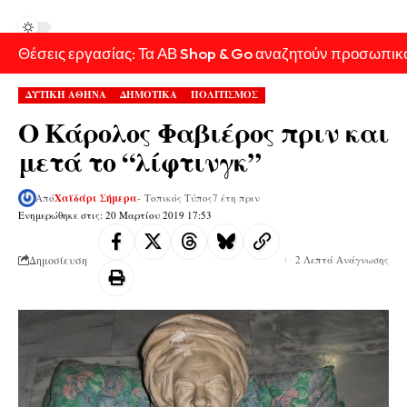
Θέσεις εργασίας: Τα ΑΒ Shop & Go αναζητούν προσωπικ
ΔΥΤΙΚΗ ΑΘΗΝΑ
ΔΗΜΟΤΙΚΑ
ΠΟΛΙΤΙΣΜΟΣ
Ο Κάρολος Φαβιέρος πριν και
μετά το “λίφτινγκ”
Από
Χαϊδάρι Σήμερα
- Τοπικός Τύπος
7 έτη πριν
Ενημερώθηκε στις: 20 Μαρτίου 2019 17:53
Δημοσίευση
2 Λεπτά Ανάγνωσης