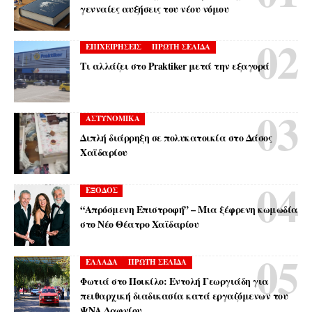
γενναίες αυξήσεις του νέου νόμου
ΕΠΙΧΕΙΡΗΣΕΙΣ
ΠΡΩΤΗ ΣΕΛΙΔΑ
Τι αλλάζει στο Praktiker μετά την εξαγορά
ΑΣΤΥΝΟΜΙΚΑ
Διπλή διάρρηξη σε πολυκατοικία στο Δάσος
Χαϊδαρίου
ΕΞΟΔΟΣ
“Απρόσμενη Επιστροφή” – Μια ξέφρενη κωμωδία
στο Νέο Θέατρο Χαϊδαρίου
ΕΛΛΑΔΑ
ΠΡΩΤΗ ΣΕΛΙΔΑ
Φωτιά στο Ποικίλο: Εντολή Γεωργιάδη για
πειθαρχική διαδικασία κατά εργαζόμενων του
ΨΝΑ Δαφνίου