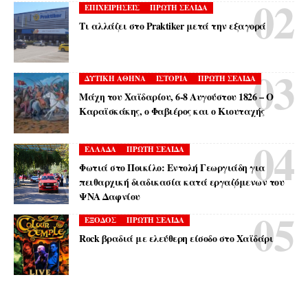
ΕΠΙΧΕΙΡΗΣΕΙΣ
ΠΡΩΤΗ ΣΕΛΙΔΑ
Τι αλλάζει στο Praktiker μετά την εξαγορά
ΔΥΤΙΚΗ ΑΘΗΝΑ
ΙΣΤΟΡΙΑ
ΠΡΩΤΗ ΣΕΛΙΔΑ
Μάχη του Χαϊδαρίου, 6-8 Αυγούστου 1826 – Ο
Καραϊσκάκης, ο Φαβιέρος και ο Κιουταχής
ΕΛΛΑΔΑ
ΠΡΩΤΗ ΣΕΛΙΔΑ
Φωτιά στο Ποικίλο: Εντολή Γεωργιάδη για
πειθαρχική διαδικασία κατά εργαζόμενων του
ΨΝΑ Δαφνίου
ΕΞΟΔΟΣ
ΠΡΩΤΗ ΣΕΛΙΔΑ
Rock βραδιά με ελεύθερη είσοδο στο Χαϊδάρι