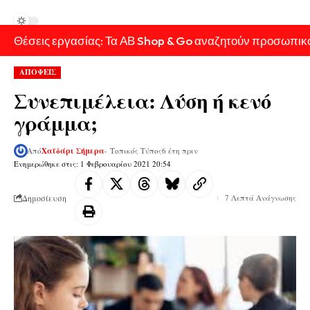
Θέσεις εργασίας: Τα ΑΒ Shop & Go αναζητούν προσωπικ
ΑΠΟΨΕΙΣ
Συνεπιμέλεια: Λύση ή κενό
γράμμα;
Από
Χαϊδάρι Σήμερα
- Τοπικός Τύπος
6 έτη πριν
Ενημερώθηκε στις: 1 Φεβρουαρίου 2021 20:54
Δημοσίευση
7 Λεπτά Ανάγνωσης