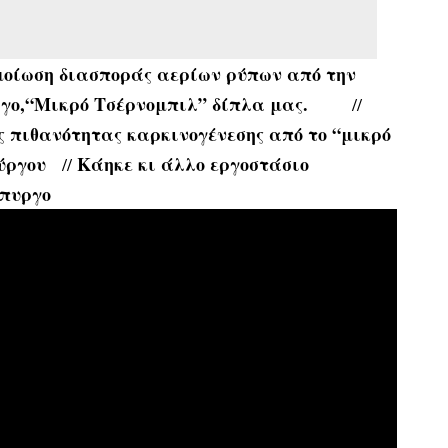
οίωση διασποράς αερίων ρύπων από την
γο,
“Μικρό Τσέρνομπιλ” δίπλα μας.
//
ς πιθανότητας καρκινογένεσης από το “μικρό
ύργου
Κάηκε κι άλλο εργοστάσιο
//
όπυργο