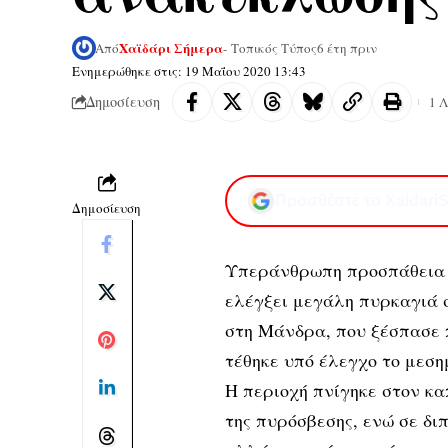
Χαϊδάρι Σήμερα
Από
- Τοπικός Τύπος
6 έτη πριν
Ενημερώθηκε στις: 19 Μαΐου 2020 13:43
Δημοσίευση
1 
Προσθέστε το XaidariS
Δημοσίευση
Υπεράνθρωπη προσπάθεια 
ελέγξει μεγάλη πυρκαγιά 
στη Μάνδρα, που ξέσπασε π
τέθηκε υπό έλεγχο το μεση
Η περιοχή πνίγηκε στον κα
της πυρόσβεσης, ενώ σε δι