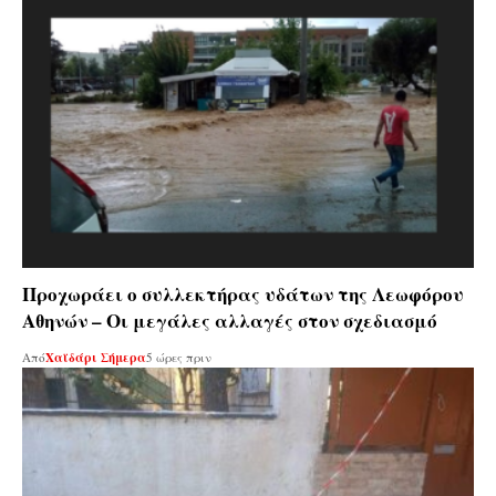
Προχωράει ο συλλεκτήρας υδάτων της Λεωφόρου
Αθηνών – Οι μεγάλες αλλαγές στον σχεδιασμό
Από
Χαϊδάρι Σήμερα
5 ώρες πριν