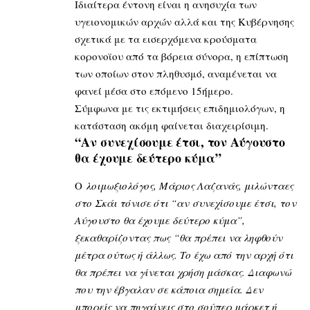
Ιδιαίτερα έντονη είναι η ανησυχία των
υγειονομικών αρχών αλλά και της Κυβέρνησης
σχετικά με τα εισερχόμενα κρούσματα
κορονοϊου από τα βόρεια σύνορα, η επίπτωση
των οποίων στον πληθυσμό, αναμένεται να
φανεί μέσα στο επόμενο 15ήμερο.
Σύμφωνα με τις εκτιμήσεις επιδημιολόγων, η
κατάσταση ακόμη φαίνεται διαχειρίσιμη.
“Αν συνεχίσουμε έτσι, τον Αύγουστο
θα έχουμε δεύτερο κύμα”
Ο
λοιμωξιολόγος, Μάριος Λαζανάς, μιλώνταες
στο Σκάι τόνισε ότι “αν συνεχίσουμε έτσι, τον
Αύγουστο θα έχουμε δεύτερο κύμα”,
ξεκαθαρίζοντας πως “θα πρέπει να ληφθούν
μέτρα ούτως ή άλλως. Το έχω από την αρχή ότι
θα πρέπει να γίνεται χρήση μάσκας. Διαφωνώ
που την έβγαλαν σε κάποια σημεία. Δεν
μπορείς να πηγαίνεις στο σούπερ μάρκετ ή