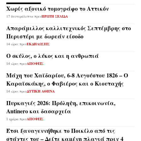
Χωρίς αξονικό τομογράφο το Αττικόν
17 δευτερόλεπτα πριν
ΠΡΩΤΗ ΣΕΛΙΔΑ
Απαράμιλλος καλλιτεχνικός Σεπτέμβρης στο
Περιστέρι με δωρεάν είσοδο
14 ώρες πριν
ΕΚΔΗΛΩΣΕΙΣ
Ο σκύλος, ο λύκος και η ανθρωπιά
14 ώρες πριν
ΑΠΟΨΕΙΣ
Μάχη του Χαϊδαρίου, 6-8 Αυγούστου 1826 – Ο
Καραϊσκάκης, ο Φαβιέρος και ο Κιουταχής
14 ώρες πριν
ΔΥΤΙΚΗ ΑΘΗΝΑ
Πυρκαγιές 2026: Πρόληψη, επικοινωνία,
Antinero και δασαρχεία
1 ημέρα πριν
ΑΠΟΨΕΙΣ
Έτσι ξαναγεννήθηκε το Ποικίλο από τις
στάχτες του – Δείτε καμένη πλαγιά πριν 4