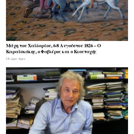
Μάχη του Χαϊδαρίου, 6-8 Αυγούστου 1826 – Ο
Καραϊσκάκης, ο Φαβιέρος και ο Κιουταχής
14 ώρες πριν