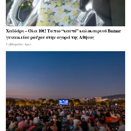
Χαϊδάρι – Όλα 10€! Το πιο “καυτό” καλοκαιρινό Bazaar
γυναικείου ρούχου στην αγορά της Αθήνας
2 εβδομάδες πριν