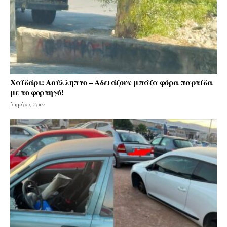
Χαϊδάρι: Ασύλληπτο – Αδειάζουν μπάζα φόρα παρτίδα
με το φορτηγό!
3 ημέρες πριν