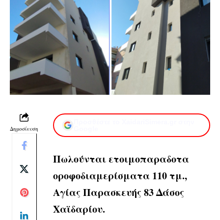
Προσθέστε το XaidariSimera.gr στην
Δημοσίευση
Google
Πωλούνται ετοιμοπαραδοτα
οροφοδιαμερίσματα 110 τμ.,
Αγίας Παρασκευής 83 Δάσος
Χαϊδαρίου.