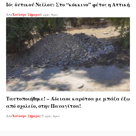
Ιός δυτικού Νείλου: Στο “κόκκινο” φέτος η Αττική
Από
Χαϊδάρι Σήμερα
8 ώρες πριν
Ταυτοποιήθηκε! – Άδειασε καρότσα με μπάζα έξω
από σχολείο, στην Παναγίτσα!
Από
Χαϊδάρι Σήμερα
15 ώρες πριν