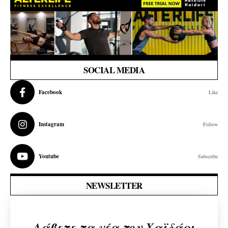
SOCIAL MEDIA
Facebook
Like
Instagram
Follow
Youtube
Subscribe
NEWSLETTER
Λάβετε τα νέα του Χαϊδάρι