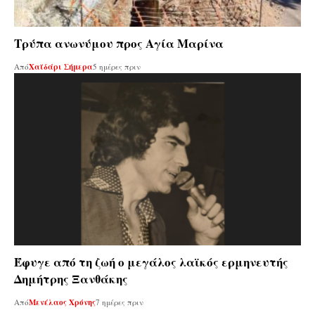
Τρύπα ανωνύμου προς Αγία Μαρίνα
Από
Χαϊδάρι Σήμερα
5 ημέρες πριν
Έφυγε από τη ζωή ο μεγάλος λαϊκός ερμηνευτής
Δημήτρης Ξανθάκης
Από
Μενέλαος Χρόνης
7 ημέρες πριν