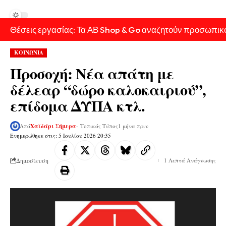
Θέσεις εργασίας: Τα ΑΒ Shop & Go αναζητούν προσωπικ
ΚΟΙΝΩΝΙΑ
Προσοχή: Νέα απάτη με
δέλεαρ “δώρο καλοκαιριού”,
επίδομα ΔΥΠΑ κτλ.
Από
Χαϊδάρι Σήμερα
- Τοπικός Τύπος
1 μήνα πριν
Ενημερώθηκε στις: 5 Ιουλίου 2026 20:35
Δημοσίευση
1 Λεπτά Ανάγνωσης