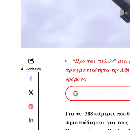
“Προ των πυλών” μια 
Δημοσίευση
πραγματικότητα της Αθή
δρόμους.
Προσθέστε το XaidariS
Για τις 388 κάμερες που
σηματοδότη και για τους 