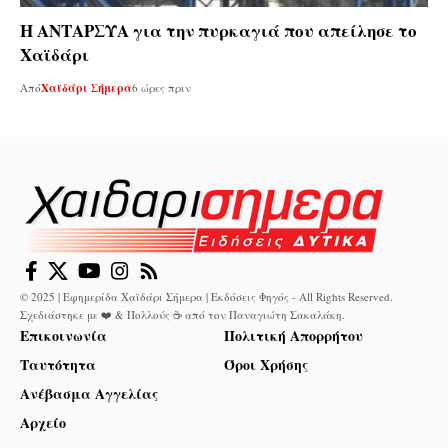
Η ΑΝΤΑΡΣΥΑ για την πυρκαγιά που απείλησε το
Χαϊδάρι
Από
Χαϊδάρι Σήμερα
6 ώρες πριν
© 2025 | Εφημερίδα Χαϊδάρι Σήμερα | Εκδόσεις Φηγός - All Rights Reserved.
Σχεδιάστηκε με ❤️ & Πολλούς ☕ από τον
Παναγιώτη Σακαλάκη
.
Επικοινωνία
Πολιτική Απορρήτου
Ταυτότητα
Όροι Χρήσης
Ανέβασμα Αγγελίας
Αρχείο