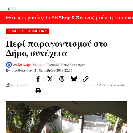
Θέσεις εργασίας: Τα ΑΒ Shop & Go αναζητούν προσωπικ
ΕΙΔΗΣΕΙΣ
ΔΗΜΟΤΙΚΑ
Περί παραγοντισμού στο
Δήμο, συνέχεια
Από
Χαϊδάρι Σήμερα
- Τοπικός Τύπος
7 έτη πριν
Ενημερώθηκε στις: 21 Οκτωβρίου 2019 22:56
Δημοσίευση
3 Λεπτά Ανάγνωσης