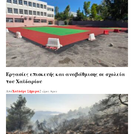
Εργασίες επισκευής και αναβάθμισης σε σχολεία
του Χαϊδαρίου
Από
Χαϊδάρι Σήμερα
2 ώρες πριν