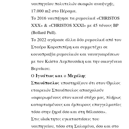
ναυπηγείου πολυτελών σκαφών αναψυχής,
17.000 m2 στο Πέραμα.
Το 2016 ναυπήγησε τα ρυμουλκά «CHRISTOS
XXX» & «CHRISTOS XXXI» με 45 τόνους BP
(Bollard Pull).
Το 2022 αγόρασε άλλα δύο ρυμουλκά από τον
Σταύρο Καραπιπέρη και συμμετέχει σε
κοινοπραξία ρυμουλκών και ναυαγιαιρέσεων
με τον Κώστα Λυμπουσάκη και την οικογένεια
Βερνίκου.
Ιγνάτιος και
Μιχάλης
Ο
ο
Σπανόπουλος
υποστηρίζουν ότι στον Όμιλος
εταιρειών Σπανόπουλος απασχολούν
«αφιερωμένους στον κοινό στόχο μας, πλήρως
καταρτισμένους και έμπειρους επαγγελματίες
τόσο στην ξηρά όσο και στη θάλασσα».
Στις ιδιόκτητες εγκαταστάσεις του
ναυπηγείου, τόσο στη Σαλαμίνα, όσο και στο