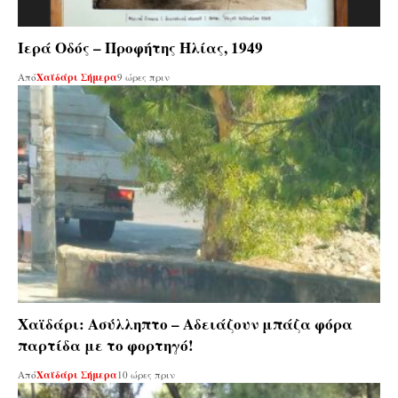
Ιερά Οδός – Προφήτης Ηλίας, 1949
Από
Χαϊδάρι Σήμερα
9 ώρες πριν
Χαϊδάρι: Ασύλληπτο – Αδειάζουν μπάζα φόρα
παρτίδα με το φορτηγό!
Από
Χαϊδάρι Σήμερα
10 ώρες πριν