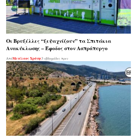
Οι Βρυξέλλες “ξεψαχνίζουν” τα Σπιτάκια
Ανακύκλωσης – Έφοδος στον Ασπρόπυργο
Από
Μενέλαος Χρόνης
3 εβδομάδες πριν