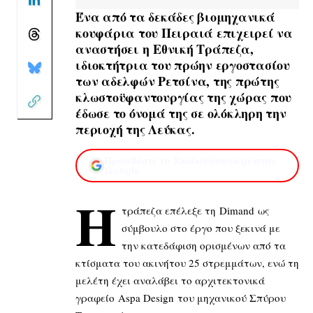
Ένα από τα δεκάδες βιομηχανικά
κουφάρια του Πειραιά επιχειρεί να
αναστήσει η Εθνική Τράπεζα,
ιδιοκτήτρια του πρώην εργοστασίου
των αδελφών Ρετσίνα, της πρώτης
κλωστοϋφαντουργίας της χώρας που
έδωσε το όνομά της σε ολόκληρη την
περιοχή της Λεύκας.
Προσθέστε το XaidariSimera.gr στην
Google
Η
τράπεζα επέλεξε τη Dimand ως
σύμβουλο στο έργο που ξεκινά με
την κατεδάφιση ορισμένων από τα
κτίσματα του ακινήτου 25 στρεμμάτων, ενώ τη
μελέτη έχει αναλάβει το αρχιτεκτονικά
γραφείο Aspa Design του μηχανικού Σπύρου