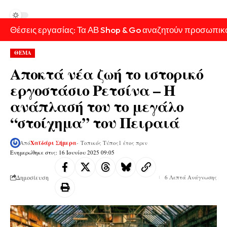
Θέσεις εργασίας: Τα ΑΒ Shop & Go αναζητούν προσωπικ
ΘΕΜΑ
Αποκτά νέα ζωή το ιστορικό
εργοστάσιο Ρετσίνα – H
ανάπλασή του το μεγάλο
“στοίχημα” του Πειραιά
Από
Χαϊδάρι Σήμερα
- Τοπικός Τύπος
1 έτος πριν
Ενημερώθηκε στις: 16 Ιουνίου 2025 09:05
Δημοσίευση
6 Λεπτά Ανάγνωσης