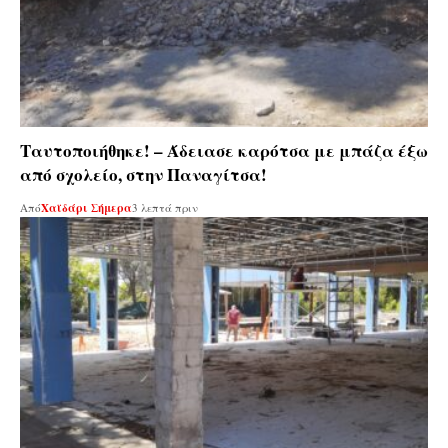
Ταυτοποιήθηκε! – Άδειασε καρότσα με μπάζα έξω
από σχολείο, στην Παναγίτσα!
Από
Χαϊδάρι Σήμερα
3 λεπτά πριν