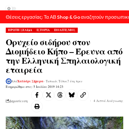
Θέσεις εργασίας: Τα ΑΒ Shop & Go αναζητούν προσωπικ
ΠΡΩΤΗ ΣΕΛΙΔΑ
ΙΣΤΟΡΙΑ
ΠΟΛΙΤΙΣΜΟΣ
Ορυχείο σιδήρου στον
Διομήδειο Κήπο – Έρευνα από
την Ελληνική Σπηλαιολογική
εταιρεία
Από
Χαϊδάρι Σήμερα
- Τοπικός Τύπος
7 έτη πριν
Ενημερώθηκε στις: 5 Ιουλίου 2019 14:23
Δημοσίευση
4 Λεπτά Ανάγνωσης