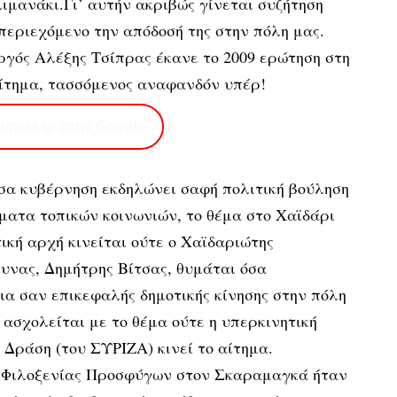
λιμανάκι.Γι’ αυτήν ακριβώς γίνεται συζήτηση
 περιεχόμενο την απόδοσή της στην πόλη μας.
ργός Αλέξης Τσίπρας έκανε το 2009 ερώτηση στη
αίτημα, τασσόμενος αναφανδόν υπέρ!
imera.gr στην Google
σα κυβέρνηση εκδηλώνει σαφή πολιτική βούληση
ήματα τοπικών κοινωνιών, το θέμα στο Χαϊδάρι
ική αρχή κινείται ούτε ο Χαϊδαριώτης
νας, Δημήτρης Βίτσας, θυμάται όσα
ια σαν επικεφαλής δημοτικής κίνησης στην πόλη
 ασχολείται με το θέμα ούτε η υπερκινητική
 Δράση (του ΣΥΡΙΖΑ) κινεί το αίτημα.
υ Φιλοξενίας Προσφύγων στον Σκαραμαγκά ήταν