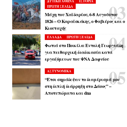
ΔΥΤΙΚΗ ΑΘΗΝΑ
ΙΣΤΟΡΙΑ
ΠΡΩΤΗ ΣΕΛΙΔΑ
Μάχη του Χαϊδαρίου, 6-8 Αυγούστου
1826 – Ο Καραϊσκάκης, ο Φαβιέρος και ο
Κιουταχής
ΕΛΛΑΔΑ
ΠΡΩΤΗ ΣΕΛΙΔΑ
Φωτιά στο Ποικίλο: Εντολή Γεωργιάδη
για πειθαρχική διαδικασία κατά
εργαζόμενων του ΨΝΑ Δαφνίου
ΑΣΤΥΝΟΜΙΚΑ
“Έτσι σημάδεψαν το διαμέρισμά μου
στη διπλή διάρρηξη στο Δάσος” –
Αποτυπώματα και dna