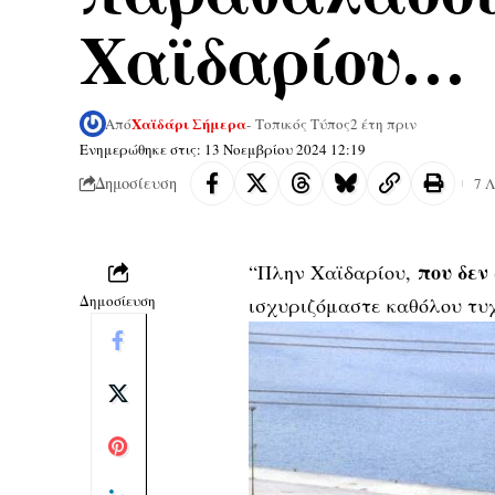
Χαϊδαρίου…
Χαϊδάρι Σήμερα
Από
- Τοπικός Τύπος
2 έτη πριν
Ενημερώθηκε στις: 13 Νοεμβρίου 2024 12:19
Δημοσίευση
7 
που δεν
“Πλην Χαϊδαρίου,
Δημοσίευση
ισχυριζόμαστε καθόλου τυχ