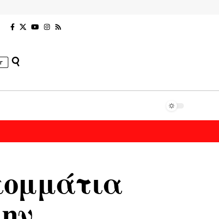
r
 κομμάτια
λην