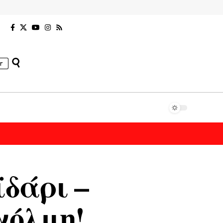
r
ϊδάρι –
χόλμη!