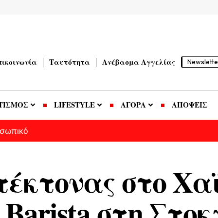
πικοινωνία
Ταυτότητα
Ανέβασμα Αγγελίας
Newslette
ΤΙΣΜΟΣ
LIFESTYLE
ΑΓΟΡΑ
ΑΠΟΨΕΙΣ
οσωπικό
τέκτονας στο Χα
Βarista στη Στοκ