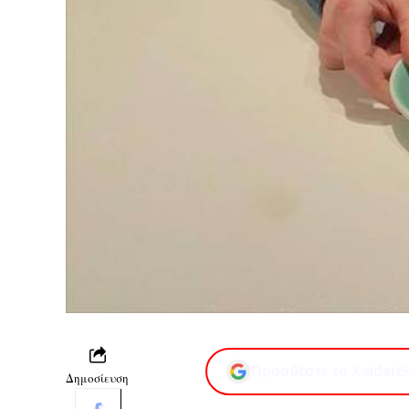
Προσθέστε το XaidariS
Δημοσίευση