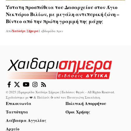
Ύστατη προσπάθεια του Δασαρχείου στον Άγιο
Νεκτάριο Βιλίων, με μεγάλη αντιπυρική ζώνη –
Βίντεο από την πρώτη γραμμή της μάχης
Από
Χαϊδάρι Σήμερα
1 εβδομάδα πριν
© 2025 | Εφημερίδα Χαϊδάρι Σήμερα | Εκδόσεις Φηγός - All Rights Reserved.
Σχεδιάστηκε με ❤️ & Πολλούς ☕ από τον
Παναγιώτη Σακαλάκη
.
Επικοινωνία
Πολιτική Απορρήτου
Ταυτότητα
Όροι Χρήσης
Ανέβασμα Αγγελίας
Αρχείο