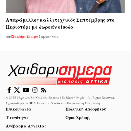
Απαράμιλλος καλλιτεχνικός Σεπτέμβρης στο
Περιστέρι με δωρεάν είσοδο
Από
Χαϊδάρι Σήμερα
2 ημέρες πριν
© 2025 | Εφημερίδα Χαϊδάρι Σήμερα | Εκδόσεις Φηγός - All Rights Reserved.
Σχεδιάστηκε με ❤️ & Πολλούς ☕ από τον
Παναγιώτη Σακαλάκη
.
Επικοινωνία
Πολιτική Απορρήτου
Ταυτότητα
Όροι Χρήσης
Ανέβασμα Αγγελίας