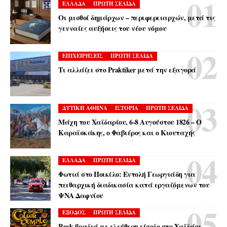
ΕΛΛΑΔΑ
ΠΡΩΤΗ ΣΕΛΙΔΑ
Οι μισθοί δημάρχων – περιφερειαρχών, μετά τις
γενναίες αυξήσεις του νέου νόμου
ΕΠΙΧΕΙΡΗΣΕΙΣ
ΠΡΩΤΗ ΣΕΛΙΔΑ
Τι αλλάζει στο Praktiker μετά την εξαγορά
ΔΥΤΙΚΗ ΑΘΗΝΑ
ΙΣΤΟΡΙΑ
ΠΡΩΤΗ ΣΕΛΙΔΑ
Μάχη του Χαϊδαρίου, 6-8 Αυγούστου 1826 – Ο
Καραϊσκάκης, ο Φαβιέρος και ο Κιουταχής
ΕΛΛΑΔΑ
ΠΡΩΤΗ ΣΕΛΙΔΑ
Φωτιά στο Ποικίλο: Εντολή Γεωργιάδη για
πειθαρχική διαδικασία κατά εργαζόμενων του
ΨΝΑ Δαφνίου
ΕΞΟΔΟΣ
ΠΡΩΤΗ ΣΕΛΙΔΑ
Rock βραδιά με ελεύθερη είσοδο στο Χαϊδάρι