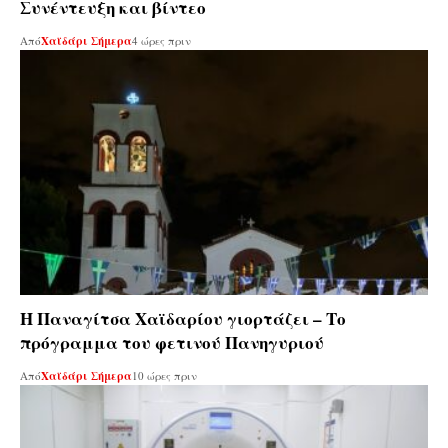
Συνέντευξη και βίντεο
Από
Χαϊδάρι Σήμερα
4 ώρες πριν
Η Παναγίτσα Χαϊδαρίου γιορτάζει – Το
πρόγραμμα του φετινού Πανηγυριού
Από
Χαϊδάρι Σήμερα
10 ώρες πριν