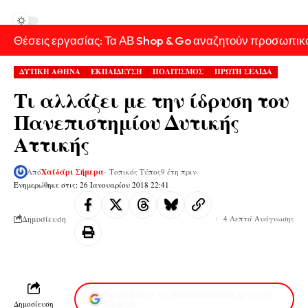
Θέσεις εργασίας: Τα ΑΒ Shop & Go αναζητούν προσωπικ
ΔΥΤΙΚΗ ΑΘΗΝΑ
ΕΚΠΑΙΔΕΥΣΗ
ΠΟΛΙΤΙΣΜΟΣ
ΠΡΩΤΗ ΣΕΛΙΔΑ
Τι αλλάζει με την ίδρυση του
Πανεπιστημίου Δυτικής
Αττικής
Από
Χαϊδάρι Σήμερα
- Τοπικός Τύπος
9 έτη πριν
Ενημερώθηκε στις: 26 Ιανουαρίου 2018 22:41
Δημοσίευση
4 Λεπτά Ανάγνωσης
Προσθέστε το XaidariSimera.gr στην
Δημοσίευση
Google