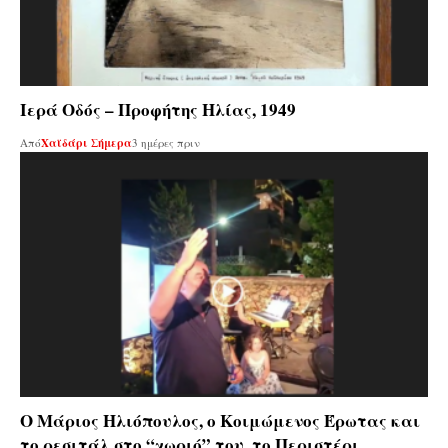
Ιερά Οδός – Προφήτης Ηλίας, 1949
Από
Χαϊδάρι Σήμερα
3 ημέρες πριν
Ο Μάριος Ηλιόπουλος, ο Κοιμώμενος Έρωτας και
το ρεσιτάλ στο “χωριό” του, το Περιστέρι