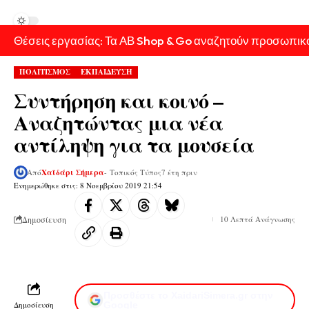
Θέσεις εργασίας: Τα ΑΒ Shop & Go αναζητούν προσωπικ
ΠΟΛΙΤΙΣΜΟΣ
ΕΚΠΑΙΔΕΥΣΗ
Συντήρηση και κοινό –
Αναζητώντας μια νέα
αντίληψη για τα μουσεία
Από
Χαϊδάρι Σήμερα
- Τοπικός Τύπος
7 έτη πριν
Ενημερώθηκε στις: 8 Νοεμβρίου 2019 21:54
Δημοσίευση
10 Λεπτά Ανάγνωσης
Προσθέστε το XaidariSimera.gr στην
Δημοσίευση
Google