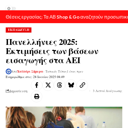
Θέσεις εργασίας: Τα ΑΒ Shop & Go αναζητούν προσωπικ
ΕΚΠΑΙΔΕΥΣΗ
Πανελλήνιες 2025:
Εκτιμήσεις των βάσεων
εισαγωγής στα ΑΕΙ
Από
Χαϊδάρι Σήμερα
- Τοπικός Τύπος
1 έτος πριν
Ενημερώθηκε στις: 28 Ιουνίου 2025 08:49
Δημοσίευση
3 Λεπτά Ανάγνωσης