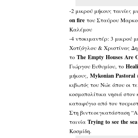
-2 μικρού μήκους ταινίες μ
on fire
του Σταύρου Μαρκου
Καλέμου
-4 ντοκιμαντέρ: 3 μικρού μ
Χοτζόγλου & Χριστίνας Δη
The
Empty
Houses
Are
το
Heal
Γιώργου Ευθυμίου, το
Μykonian Pastoral
μήκους,
κιβωτός του Νώε όπου οι τ
κοσμοπολίτικα νησιά στον 
καταφύγιο από τον τουριστ
Στη βιντεοεγκατάσταση “Αn
Trying to see the sea
ταινία
Κοσμίδη.