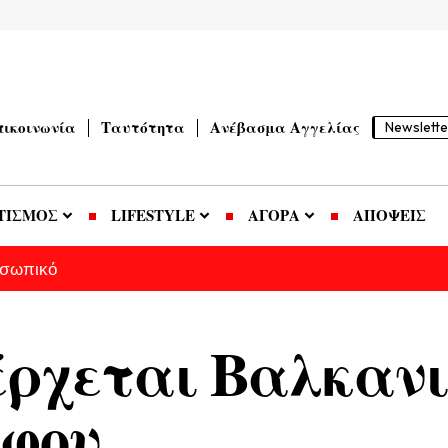
πικοινωνία
Ταυτότητα
Ανέβασμα Αγγελίας
Newslette
ΤΙΣΜΟΣ
LIFESTYLE
ΑΓΟΡΑ
ΑΠΟΨΕΙΣ
οσωπικό
έρχεται Βαλκανι
φου