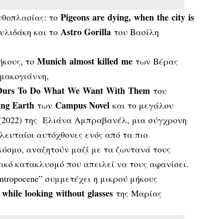
Pigeons
are
dying
,
when
the
city
is
υθοπλασίας: το
Astro Gorilla
λιδάκη και το
του Βασίλη
Munich
almost
killed
me
ήκους, το
των Βέρας
μακογιάννη,
Ours
To
Do
What
We
Want
With
Them
του
ing Earth
Campus Novel
των
και το μεγάλου
(2022) της Ελιάνα Αμπραβανέλ, μια σύγχρονη
ελευταίοι αυτόχθονες ενός από τα πιο
κόσμο, αναζητούν μαζί με τα ζωντανά τους
ικό κατακλυσμό που απειλεί να τους αφανίσει.
tropocene” συμμετέχει η μικρού μήκους
 while looking without glasses
της Μαρίας