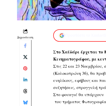
Προσθέστε το XaidariS
Δημοσίευση
Στο Χαϊδάρι έρχεται το 8
Κινηματογράφου, με κεν
Στις 22 και 23 Νοεμβρίου,
(Κολοκοτρώνη 36), θα προβά
ενηλίκους, εφήβους και πα
συζητήσεις, στρογγυλή τρά
Στο φουαγιέ θα υπάρχουν 
του τμήματος Φωτογραφίας