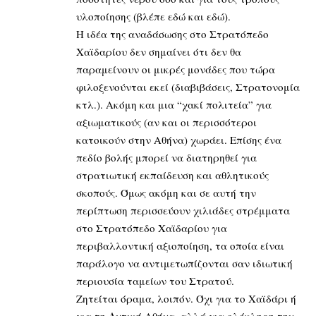
υλοποίησης (βλέπε
εδώ
και
εδώ
).
Η ιδέα της αναδάσωσης στο Στρατόπεδο
Χαϊδαρίου δεν σημαίνει ότι δεν θα
παραμείνουν οι μικρές μονάδες που τώρα
φιλοξενούνται εκεί (διαβιβάσεις, Στρατονομία
κτλ.). Ακόμη και μια “χακί πολιτεία” για
αξιωματικούς (αν και οι περισσότεροι
κατοικούν στην Αθήνα) χωράει. Επίσης ένα
πεδίο βολής μπορεί να διατηρηθεί για
στρατιωτική εκπαίδευση και αθλητικούς
σκοπούς. Όμως ακόμη και σε αυτή την
περίπτωση περισσεύουν χιλιάδες στρέμματα
στο Στρατόπεδο Χαϊδαρίου για
περιβαλλοντική αξιοποίηση, τα οποία είναι
παράλογο να αντιμετωπίζονται σαν ιδιωτική
περιουσία ταμείων του Στρατού.
Ζητείται όραμα, λοιπόν. Όχι για το Χαϊδάρι ή
για τη Δυτική Αθήνα, αλλά για ολόκληρη την