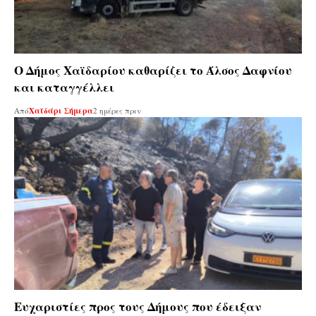
Ο Δήμος Χαϊδαρίου καθαρίζει το Άλσος Δαφνίου
και καταγγέλλει
Από
Χαϊδάρι Σήμερα
2 ημέρες πριν
Ευχαριστίες προς τους Δήμους που έδειξαν