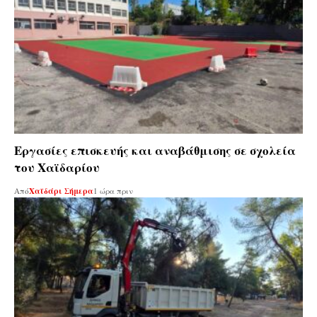
Εργασίες επισκευής και αναβάθμισης σε σχολεία
του Χαϊδαρίου
Από
Χαϊδάρι Σήμερα
1 ώρα πριν