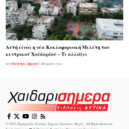
Αυτή είναι η νέα Κυκλοφοριακή Μελέτη του
κεντρικού Χαϊδαρίου – Τι αλλάζει
Από
Χαϊδάρι Σήμερα
2 εβδομάδες πριν
© 2025 | Εφημερίδα Χαϊδάρι Σήμερα | Εκδόσεις Φηγός - All Rights Reserved.
Σχεδιάστηκε με ❤️ & Πολλούς ☕ από τον
Παναγιώτη Σακαλάκη
.