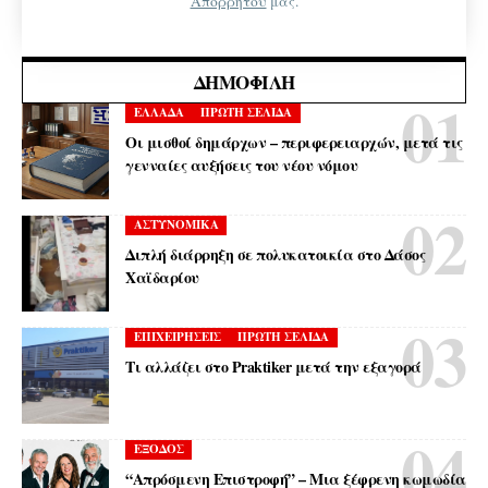
Απορρήτου
μας.
ΔΗΜΟΦΙΛΉ
ΕΛΛΑΔΑ
ΠΡΩΤΗ ΣΕΛΙΔΑ
Οι μισθοί δημάρχων – περιφερειαρχών, μετά τις
γενναίες αυξήσεις του νέου νόμου
ΑΣΤΥΝΟΜΙΚΑ
Διπλή διάρρηξη σε πολυκατοικία στο Δάσος
Χαϊδαρίου
ΕΠΙΧΕΙΡΗΣΕΙΣ
ΠΡΩΤΗ ΣΕΛΙΔΑ
Τι αλλάζει στο Praktiker μετά την εξαγορά
ΕΞΟΔΟΣ
“Απρόσμενη Επιστροφή” – Μια ξέφρενη κωμωδία