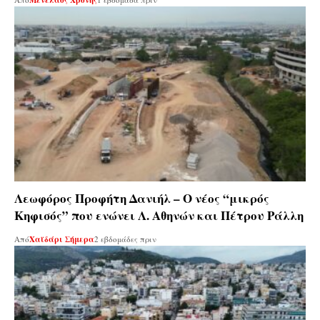
Λεωφόρος Προφήτη Δανιήλ – Ο νέος “μικρός
Κηφισός” που ενώνει Λ. Αθηνών και Πέτρου Ράλλη
Από
Χαϊδάρι Σήμερα
2 εβδομάδες πριν