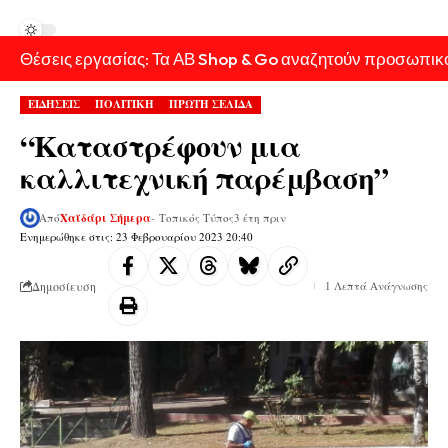
Θέσεις εργασίας: Τα ΑΒ Shop & Go αναζητούν προσωπικ
ΕΙΔΗΣΕΙΣ
ΠΟΛΙΤΙΚΗ
ΠΡΩΤΗ ΣΕΛΙΔΑ
“Καταστρέφουν μια
καλλιτεχνική παρέμβαση”
Από
Χαϊδάρι Σήμερα
- Τοπικός Τύπος
3 έτη πριν
Ενημερώθηκε στις: 23 Φεβρουαρίου 2023 20:40
Δημοσίευση
1 Λεπτά Ανάγνωσης