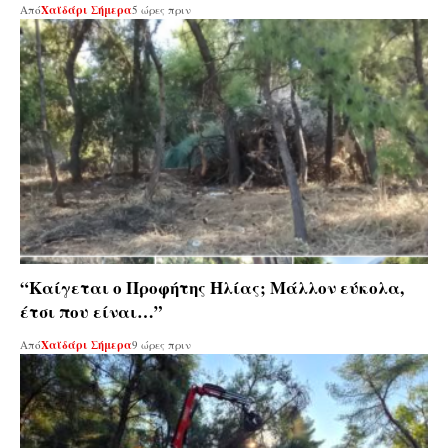
Από
Χαϊδάρι Σήμερα
5 ώρες πριν
“Καίγεται ο Προφήτης Ηλίας; Μάλλον εύκολα,
έτσι που είναι…”
Από
Χαϊδάρι Σήμερα
9 ώρες πριν