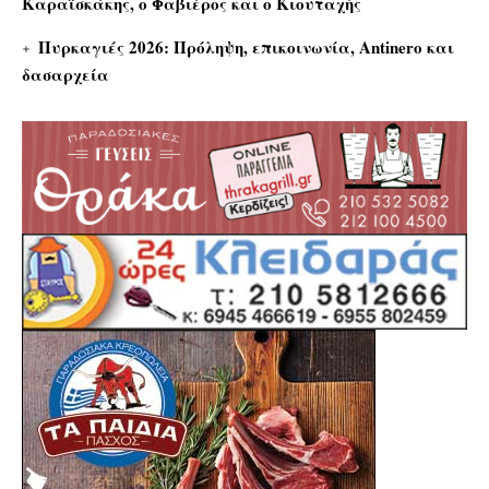
Καραϊσκάκης, ο Φαβιέρος και ο Κιουταχής
Πυρκαγιές 2026: Πρόληψη, επικοινωνία, Antinero και
δασαρχεία