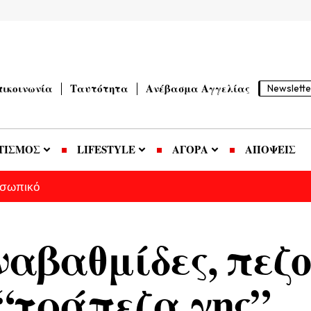
πικοινωνία
Ταυτότητα
Ανέβασμα Αγγελίας
Newslette
ΤΙΣΜΟΣ
LIFESTYLE
ΑΓΟΡΑ
ΑΠΟΨΕΙΣ
οσωπικό
ναβαθμίδες, πεζ
 “τράπεζα γης”