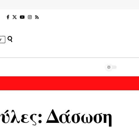
r
ούλες: Δάσωση