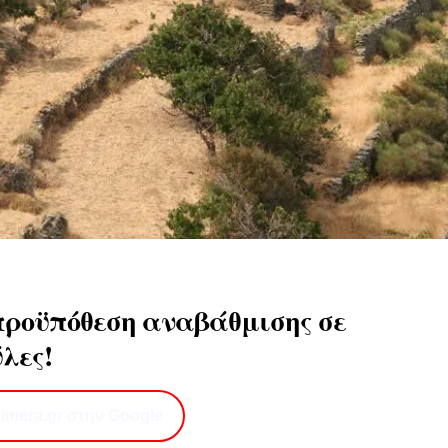
προϋπόθεση αναβάθμισης σε
λες!
imera.gr στην Google