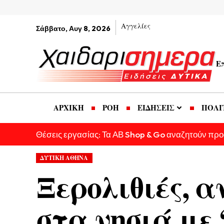
Αγγελίες
Σάββατο, Αυγ 8, 2026
Ε
ΑΡΧΙΚΗ
ΡΟΗ
ΕΙΔΗΣΕΙΣ
ΠΟΛΙ
Θέσεις εργασίας: Τα ΑΒ Shop & Go αναζητούν πρ
ΔΥΤΙΚΗ ΑΘΗΝΑ
Ξερολιθιές, α
στα νησιά με