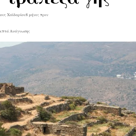
σους Χαϊδαρίου
8 μήνες πριν
Λεπτά Ανάγνωσης