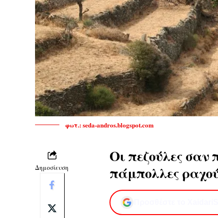
φωτ.: seda-andros.blogspot.com
Οι πεζούλες σαν 
Δημοσίευση
πάμπολλες ραχού
Προσθέστε το XaidariS