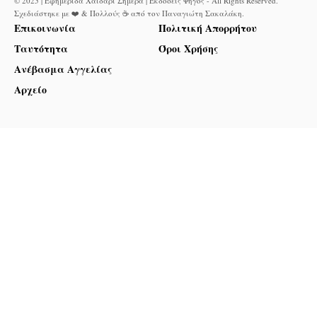
© 2025 | Εφημερίδα Χαϊδάρι Σήμερα | Εκδόσεις Φηγός - All Rights Reserved.
Σχεδιάστηκε με ❤️ & Πολλούς ☕ από τον
Παναγιώτη Σακαλάκη
.
Επικοινωνία
Πολιτική Απορρήτου
Ταυτότητα
Όροι Χρήσης
Ανέβασμα Αγγελίας
Αρχείο