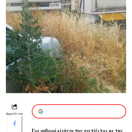
Προσθέστε το XaidariSimera.gr στην
Δημοσίευση
Google
Για σοβαρό κίνδυνο που σχετίζεται με την