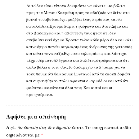
Αυτό δεν είναι τίποτα,δοκιμάστε να κάνετε μια βόλτα
προς την Μανου Κατράκη προς το αδιέξοδο να δείτε στο
βουνό τι σαβούρα έχει μαζέψει ένας περίοικος και θα
καταλάβετε.Εχουμε πάρει τηλέφωνο και στον Δήμο και
στο Δασαρχείο και η απάντηση τους ήταν ότι δεν
ανεβαίνει εκεί όχημα.Χρονια τώρα κάθε μέρα όλο και κάτι
καινούργιο πετάει συγκεκριμένος άνθρωπος της γειτονιάς
και κάνει τον κινέζο.Εχει απο τηλεοράσεις και λάστιχα
μέχρι συρματοπλέγματα και παλέτες,στρώματα και ότι
άλλο βάλει ο νους σας.Το δασαρχείο το πήραμε για να
τους πούμε ότι θα καούμε ζωντανοί από το σκουπιδομάνι
και συγκινήθηκαν πολύ.Αφαντοι οι αρμόδιοι και από ότι
φαίνεται ικανότατοι όλοι τους.Και αυτοί και οι
προηγούμενοι.
Αφήστε μια απάντηση
Η ηλ. διεύθυνση σας δεν δημοσιεύεται.
Τα υποχρεωτικά πεδία
σημειώνονται με
*