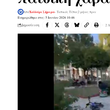
Χαϊδάρι Σήμερα
Από
- Τοπικός Τύπος
2 μήνες πριν
Ενημερώθηκε στις: 5 Ιουνίου 2026 10:46
Δημοσίευση
2 