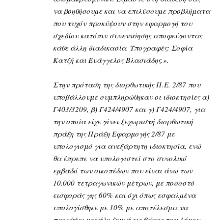
να βοηθήσουμε και να επιλύσουμε προβλήματα
που τυχόν προκύψουν στην εφαρμογή του
σχεδίου κατόπιν συνεννόησης αποφεύγοντας
κάθε άλλη διαδικασία. Υπογραφές: Σοφία
Κατζή και Ευάγγελος Βλασιάδης.».
Στην πρόταση της διορθωτικής Π.Ε. 2/87 που
υποβάλλουμε συμπληρώθηκαν οι ιδιοκτησίες α)
Γ403/3209, β) Γ424/4907 και γ) Γ424/4907, για
την οποία είχε γίνει ξεχωριστή διορθωτική
πράξη της Πράξη Εφαρμογής 2/87 με
υπολογισμό για ανεξάρτητη ιδιοκτησία, ενώ
θα έπρεπε να υπολογιστεί στο συνολικό
εμβαδό των οικοπέδων που είναι άνω των
10.000 τετραγωνικών μέτρων, με ποσοστό
εισφοράς γης 60% και όχι όπως εσφαλμένα
υπολογίσθηκε με 10% με αποτέλεσμα να
προκύψει μεγάλη ζημιά εις βάρος του Δήμου.