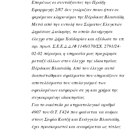
Επομένως οι συντάξαντες την Πράξη
Εφαρμογής 2/87 δεν γνώριζαν ποιοι ήταν οι
φερόμενοι κληρονόμοι της Πέρδικας Βλασιάδη.
Μετά από την εντολή του Σώματος Ελεγκτών
Δημόσιας Διοίκησης, το οποίο διενήργησε
έλεγχο στο Δήμο Χαϊδαρίου και εξέδωσε το υπ.
αρ. πρωτ. Σ.Ε.Ε.Δ.Δ./Φ 1146/170/ΣΧ. 2791/24-
02-02 πόρισμα, η υπηρεσία μας προχώρησε
μεταξύ άλλων στον έλεγχο της ιδιοκτησίας
Πέρδικας Βλασιάδη. Από τον έλεγχο αυτό
διαπιστώθηκαν σφάλματα που επηρεάζουν τα
αποτελέσματα του υπολογισμού των
οφειλομένων εισφορών σε γη και χρήμα της
συγκεκριμένης ιδιοκτησίας.
Για το οικόπεδο με κτηματολογικό αριθμό
4907 του Ο.Τ. Γ424 που φαίνεται να ανήκει
στους Σοφία Κατζή και Ευάγγελο Βλασιάδη,
έχει προσκομιστεί και αναφέρεται ως τίτλος