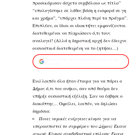
προσεκόμισαν άσχετο συμβόλαιο ως τίτλο”
“υπολογίστηκε σε λάθος βάση η εισφορά σε γη
και χρήμα”, “υπάρχει πλάνη περί τα πράγμα”.
Επιπλέον, οι ίδιοι οι ιδιοκτήτες εμφανίζονται
διατεθειμένοι να πληρώσουν ό,τι τους
αναλογεί! (Αλλά η δημοτική αρχή δεν έδειχνε
ουσιαστικά διατεθειμένη να το ζητήσει…)
Προσθέστε το XaidariSimera.gr στην
Google
Ενώ λοιπόν όλα ήταν έτοιμα για να πάρει ο
Δήμος ό,τι του ανήκει, σαν από θαύμα δεν
υπήρξε ουσιαστική εξέλιξη. Σαν να έσβησε ο
διακόπτης… Οφείλει, λοιπόν, να δηλώσει
δημόσια:
Ποιες νομικές ενέργειες κίνησε για να
υπερασπιστεί το συμφέρον του Δήμου; Έκανε
αγωγή; Κίνησε συμβιβαστική επίλυση; Έκανε