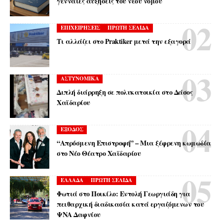
γενναίες αυξήσεις του νέου νόμου
ΕΠΙΧΕΙΡΗΣΕΙΣ
ΠΡΩΤΗ ΣΕΛΙΔΑ
Τι αλλάζει στο Praktiker μετά την εξαγορά
ΑΣΤΥΝΟΜΙΚΑ
Διπλή διάρρηξη σε πολυκατοικία στο Δάσος
Χαϊδαρίου
ΕΞΟΔΟΣ
“Απρόσμενη Επιστροφή” – Μια ξέφρενη κωμωδία
στο Νέο Θέατρο Χαϊδαρίου
ΕΛΛΑΔΑ
ΠΡΩΤΗ ΣΕΛΙΔΑ
Φωτιά στο Ποικίλο: Εντολή Γεωργιάδη για
πειθαρχική διαδικασία κατά εργαζόμενων του
ΨΝΑ Δαφνίου