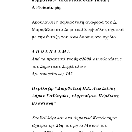
Αυτοδιοίκηση.
Ακουλουθεί η σοβαρότατη αναφορά του Δ.
Μαραβέλια στο Δημοτικό Συμβούλιο, σχετικά
με την ένταξη του Άνω Δάσους στο σχέδιο.
Α Π Ο Σ Π Α Σ Μ Α
Από το πρακτικό της
8ης/2008
συνεδριάσεως
του Δημοτικού Συμβουλίου
Αρ. αποφάσεως:
152
Περίληψη
: “
Διορθωτική Π.Ε. Άνω Δάσος-
Δήμου Χαϊδαρίου, κληρονόμων
Πέρδικας
Βλασιάδη”
Στο
Χαϊδάρι και στο Δημοτικό Κατάστημα
σήμερα την
26η
του μήνα
Μαϊου
του