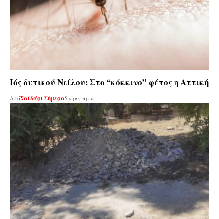
Ιός δυτικού Νείλου: Στο “κόκκινο” φέτος η Αττική
Από
Χαϊδάρι Σήμερα
5 ώρες πριν