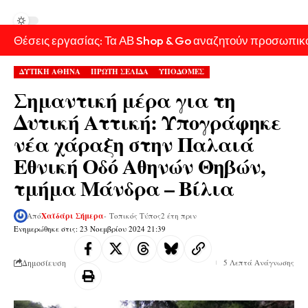
Θέσεις εργασίας: Τα ΑΒ Shop & Go αναζητούν προσωπικ
ΔΥΤΙΚΗ ΑΘΗΝΑ
ΠΡΩΤΗ ΣΕΛΙΔΑ
ΥΠΟΔΟΜΕΣ
Σημαντική μέρα για τη
Δυτική Αττική: Υπογράφηκε
νέα χάραξη στην Παλαιά
Εθνική Οδό Αθηνών Θηβών,
τμήμα Μάνδρα – Βίλια
Από
Χαϊδάρι Σήμερα
- Τοπικός Τύπος
2 έτη πριν
Ενημερώθηκε στις: 23 Νοεμβρίου 2024 21:39
Δημοσίευση
5 Λεπτά Ανάγνωσης