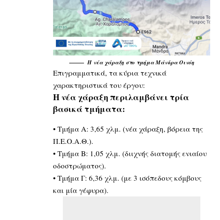
Η νέα χάραξη στο τμήμα Μάνδρα Οινόη
Επιγραμματικά, τα κύρια τεχνικά
χαρακτηριστικά του έργου:
Η νέα χάραξη περιλαμβάνει τρία
βασικά τμήματα:
•⁠ ⁠Τμήμα Α: 3,65 χλμ. (νέα χάραξη, βόρεια της
Π.Ε.Ο.Α.Θ.).
•⁠ ⁠Τμήμα Β: 1,05 χλμ. (διιχνής διατομής ενιαίου
οδοστρώματος).
•⁠ ⁠Τμήμα Γ: 6,36 χλμ. (με 3 ισόπεδους κόμβους
και μία γέφυρα).