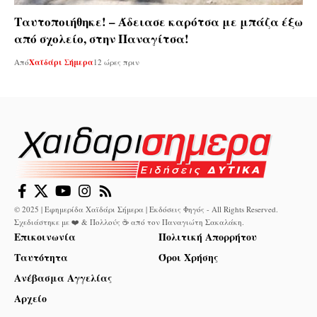
Ταυτοποιήθηκε! – Άδειασε καρότσα με μπάζα έξω
από σχολείο, στην Παναγίτσα!
Από
Χαϊδάρι Σήμερα
12 ώρες πριν
© 2025 | Εφημερίδα Χαϊδάρι Σήμερα | Εκδόσεις Φηγός - All Rights Reserved.
Σχεδιάστηκε με ❤️ & Πολλούς ☕ από τον
Παναγιώτη Σακαλάκη
.
Επικοινωνία
Πολιτική Απορρήτου
Ταυτότητα
Όροι Χρήσης
Ανέβασμα Αγγελίας
Αρχείο