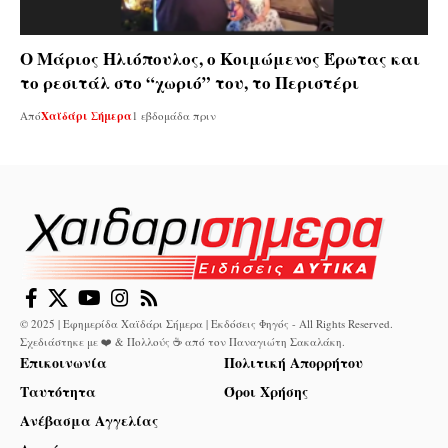
Ο Μάριος Ηλιόπουλος, ο Κοιμώμενος Έρωτας και
το ρεσιτάλ στο “χωριό” του, το Περιστέρι
Από
Χαϊδάρι Σήμερα
1 εβδομάδα πριν
© 2025 | Εφημερίδα Χαϊδάρι Σήμερα | Εκδόσεις Φηγός - All Rights Reserved.
Σχεδιάστηκε με ❤️ & Πολλούς ☕ από τον
Παναγιώτη Σακαλάκη
.
Επικοινωνία
Πολιτική Απορρήτου
Ταυτότητα
Όροι Χρήσης
Ανέβασμα Αγγελίας