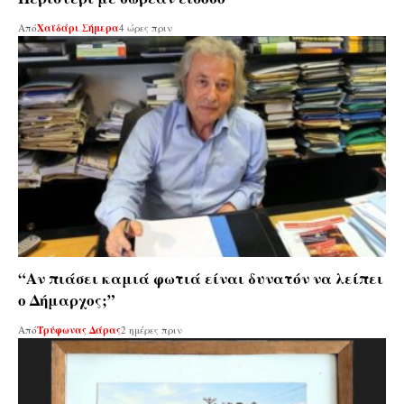
Από
Χαϊδάρι Σήμερα
4 ώρες πριν
“Αν πιάσει καμιά φωτιά είναι δυνατόν να λείπει
ο Δήμαρχος;”
Από
Τρύφωνας Δάρας
2 ημέρες πριν