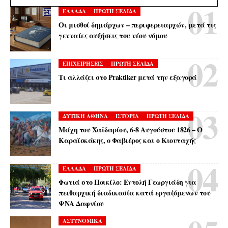
ΕΛΛΑΔΑ
ΠΡΩΤΗ ΣΕΛΙΔΑ
Οι μισθοί δημάρχων – περιφερειαρχών, μετά τις
γενναίες αυξήσεις του νέου νόμου
ΕΠΙΧΕΙΡΗΣΕΙΣ
ΠΡΩΤΗ ΣΕΛΙΔΑ
Τι αλλάζει στο Praktiker μετά την εξαγορά
ΔΥΤΙΚΗ ΑΘΗΝΑ
ΙΣΤΟΡΙΑ
ΠΡΩΤΗ ΣΕΛΙΔΑ
Μάχη του Χαϊδαρίου, 6-8 Αυγούστου 1826 – Ο
Καραϊσκάκης, ο Φαβιέρος και ο Κιουταχής
ΕΛΛΑΔΑ
ΠΡΩΤΗ ΣΕΛΙΔΑ
Φωτιά στο Ποικίλο: Εντολή Γεωργιάδη για
πειθαρχική διαδικασία κατά εργαζόμενων του
ΨΝΑ Δαφνίου
ΑΣΤΥΝΟΜΙΚΑ