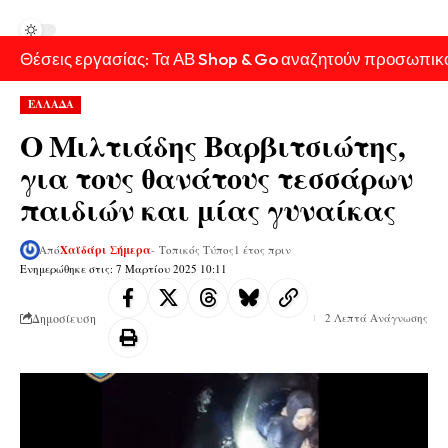
Θέσεις εργασίας: Τα ΑΒ Shop & Go αναζητούν προσωπικ
ΕΛΛΑΔΑ
Ο Μιλτιάδης Βαρβιτσιώτης,
για τους θανάτους τεσσάρων
παιδιών και μίας γυναίκας
Από
Χαϊδάρι Σήμερα
- Τοπικός Τύπος
1 έτος πριν
Ενημερώθηκε στις: 7 Μαρτίου 2025 10:11
Δημοσίευση
2 Λεπτά Ανάγνωσης