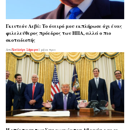
Γκιντεόν Λεβί: Το όνειρό μου εκπλήρωσε όχι ένας
φιλελεύθερος πρόεδρος των ΗΠΑ, αλλά ο πιο
σκοταδιστής
Από
Χαϊδάρι Σήμερα
1 μήνα πριν
Η επέκταση των Συμφωνιών του Αβραάμ και οι