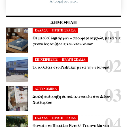
Απορρήτου
μας.
ΔΗΜΟΦΙΛΉ
ΕΛΛΑΔΑ
ΠΡΩΤΗ ΣΕΛΙΔΑ
Οι μισθοί δημάρχων – περιφερειαρχών, μετά τις
γενναίες αυξήσεις του νέου νόμου
ΕΠΙΧΕΙΡΗΣΕΙΣ
ΠΡΩΤΗ ΣΕΛΙΔΑ
Τι αλλάζει στο Praktiker μετά την εξαγορά
ΑΣΤΥΝΟΜΙΚΑ
Διπλή διάρρηξη σε πολυκατοικία στο Δάσος
Χαϊδαρίου
ΕΛΛΑΔΑ
ΠΡΩΤΗ ΣΕΛΙΔΑ
Φωτιά στο Ποικίλο: Εντολή Γεωργιάδη για