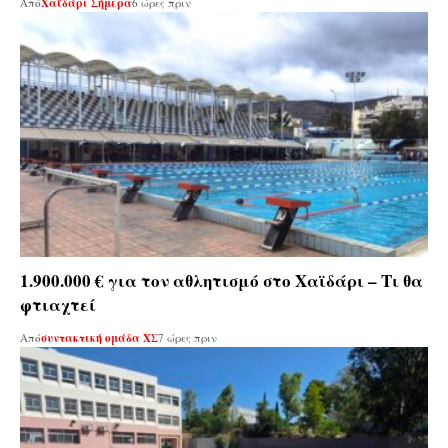
Από
Χαϊδάρι Σήμερα
6 ώρες πριν
1.900.000 € για τον αθλητισμό στο Χαϊδάρι – Τι θα
φτιαχτεί
Από
συντακτική ομάδα ΧΣ
7 ώρες πριν