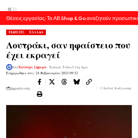
Θέσεις εργασίας: Τα ΑΒ Shop & Go αναζητούν προσωπικ
ΕΙΔΗΣΕΙΣ
ΕΛΛΑΔΑ
Λουτράκι, σαν ηφαίστειο που
έχει εκραγεί
Από
Χαϊδάρι Σήμερα
- Τοπικός Τύπος
3 έτη πριν
Ενημερώθηκε στις: 24 Φεβρουαρίου 2023 09:32
Δημοσίευση
1 Λεπτά Ανάγνωσης